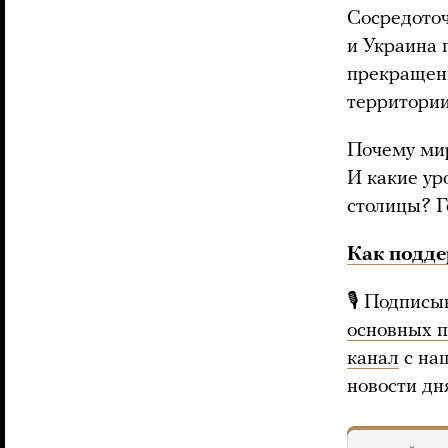
Сосредоточ
и Украина 
прекращени
территории
Почему ми
И какие ур
столицы? Г
Как подде
🎙 Подписы
основных 
канал
с на
новости дн