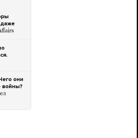
оры
н даже
ffairs
но
ся.
Чего они
е войны?
шел