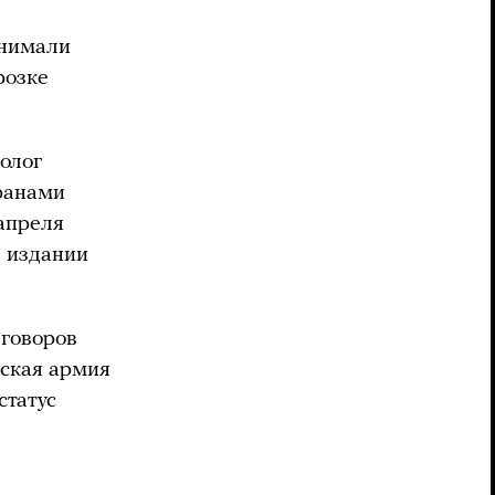
инимали
розке
олог
ранами
 апреля
 издании
еговоров
йская армия
статус