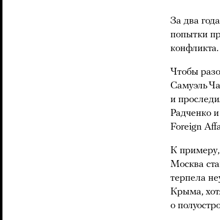
За два год
попытки пр
конфликта
Чтобы разо
Самуэль Ча
и проследи
Радченко 
Foreign Affa
К примеру,
Москва ста
терпела не
Крыма, хот
о полуостр