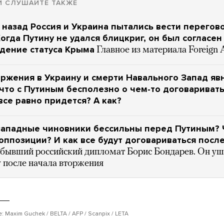
И СЛУШАЙТЕ ТАКЖЕ
 назад Россия и Украина пытались вести перегов
Когда Путину не удался блицкриг, он был согласе
дение статуса Крыма
Главное из материала Foreign A
оржения в Украину и смерти Навального Запад яв
 что с Путиным бесполезно о чем-то договаривать
все равно придется? А как?
западные чиновники бессильны перед Путиным? 
 оппозиции? И как все будут договариваться посл
 бывший российский дипломат Борис Бондарев. Он у
у после начала вторжения
 Maxim Guchek / BELTA / AFP / Scanpix / LETA