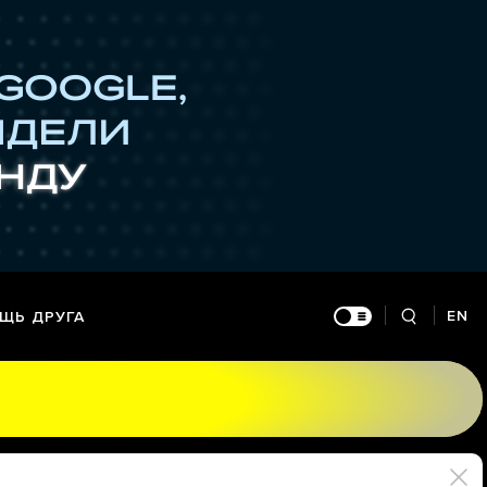
EN
ЩЬ ДРУГА