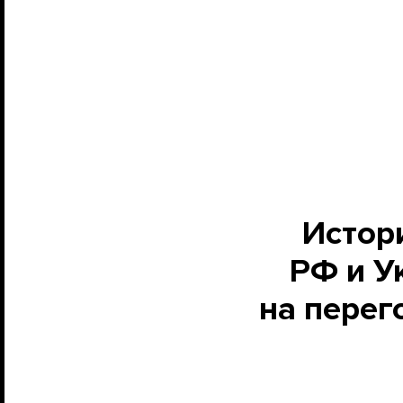
Истори
РФ и У
на перег