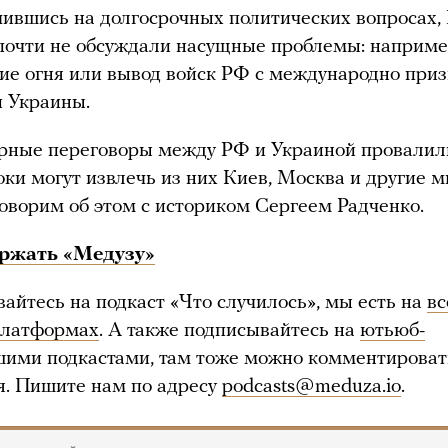
ившись на долгосрочных политических вопросах, 
почти не обсуждали насущные проблемы: наприме
е огня или вывод войск РФ с международно при
 Украины.
рные переговоры между РФ и Украиной провалил
оки могут извлечь из них Киев, Москва и другие 
оворим об этом с историком Сергеем Радченко.
ржать «Медузу»
вайтесь на подкаст «Что случилось», мы есть на
вс
платформах
. А также подписывайтесь на
ютьюб-
шими подкастами, там тоже можно комментироват
я. Пишите нам по адресу
podcasts@meduza.io
.