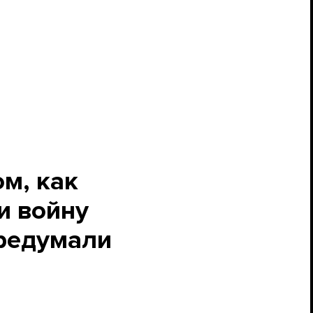
м, как
и войну
ередумали