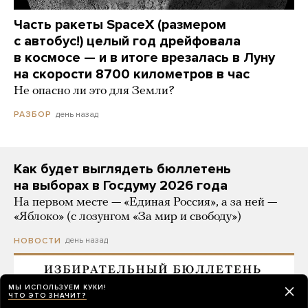
Часть ракеты SpaceX (размером
с автобус!) целый год дрейфовала
в космосе — и в итоге врезалась в Луну
на скорости 8700 километров в час
Не опасно ли это для Земли?
день назад
РАЗБОР
Как будет выглядеть бюллетень
на выборах в Госдуму 2026 года
На первом месте — «Единая Россия», а за ней —
«Яблоко» (с лозунгом «За мир и свободу»)
день назад
НОВОСТИ
МЫ ИСПОЛЬЗУЕМ КУКИ!
ЧТО ЭТО ЗНАЧИТ?