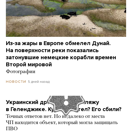
Из-за жары в Европе обмелел Дунай.
На поверхности реки показались
затонувшие немецкие корабли времен
Второй мировой
Фотографии
5 дней назад
НОВОСТИ
Украинский дрон попал по пляжу
в Геленджике. Куда он летел? Его сбили?
Точных ответов нет. Но недалеко от места
ЧП находится объект, который могла защищать
ПВО