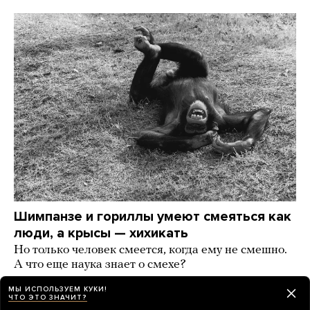
Шимпанзе и гориллы умеют смеяться как
люди, а крысы — хихикать
Но только человек смеется, когда ему не смешно.
А что еще наука знает о смехе?
день назад
РАЗБОР
МЫ ИСПОЛЬЗУЕМ КУКИ!
ЧТО ЭТО ЗНАЧИТ?