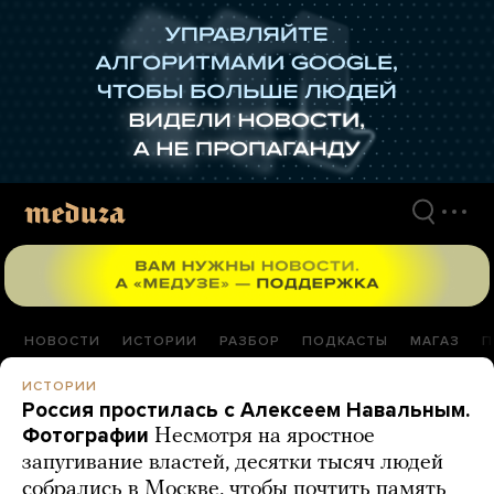
Перейти
к
материалам
НОВОСТИ
ИСТОРИИ
РАЗБОР
ПОДКАСТЫ
МАГАЗ
П
ИСТОРИИ
Россия простилась с Алексеем Навальным.
Фотографии
Несмотря на яростное
запугивание властей, десятки тысяч людей
собрались в Москве, чтобы почтить память