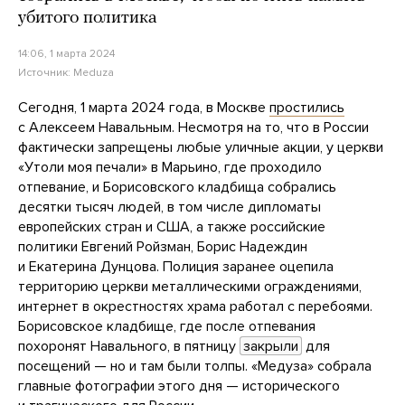
убитого политика
14:06, 1 марта 2024
Источник:
Meduza
Сегодня, 1 марта 2024 года, в Москве
простились
с Алексеем Навальным. Несмотря на то, что в России
фактически запрещены любые уличные акции, у церкви
«Утоли моя печали» в Марьино, где проходило
отпевание, и Борисовского кладбища собрались
десятки тысяч людей, в том числе дипломаты
европейских стран и США, а также российские
политики Евгений Ройзман, Борис Надеждин
и Екатерина Дунцова. Полиция заранее оцепила
территорию церкви металлическими ограждениями,
интернет в окрестностях храма работал с перебоями.
Борисовское кладбище, где после отпевания
похоронят Навального, в пятницу
закрыли
для
посещений — но и там были толпы. «Медуза» собрала
главные фотографии этого дня — исторического