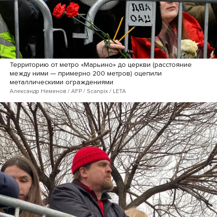
Территорию от метро «Марьино» до церкви (расстояние
между ними — примерно 200 метров) оцепили
металлическими ограждениями
Александр Неменов / AFP / Scanpix / LETA