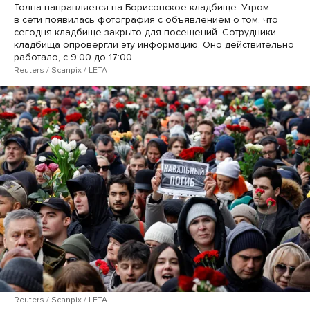
Толпа направляется на Борисовское кладбище. Утром
в сети появилась фотография с объявлением о том, что
сегодня кладбище закрыто для посещений. Сотрудники
кладбища опровергли эту информацию. Оно действительно
работало, с 9:00 до 17:00
Reuters / Scanpix / LETA
Reuters / Scanpix / LETA