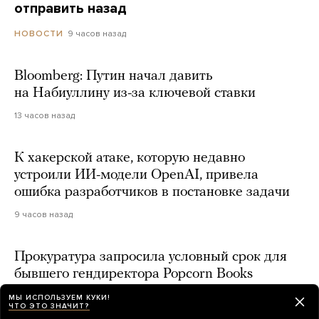
отправить назад
9 часов назад
НОВОСТИ
Bloomberg: Путин начал давить
на Набиуллину из-за ключевой ставки
13 часов назад
К хакерской атаке, которую недавно
устроили ИИ-модели OpenAI, привела
ошибка разработчиков в постановке задачи
9 часов назад
Прокуратура запросила условный срок для
бывшего гендиректора Popcorn Books
Дмитрия Протопопова по делу о продаже
МЫ ИСПОЛЬЗУЕМ КУКИ!
квир-литературы
ЧТО ЭТО ЗНАЧИТ?