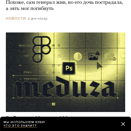
Похоже, сам генерал жив, но его дочь пострадала,
а зять мог погибнуть
2 дня назад
НОВОСТИ
Работа в «Медузе»! Мы ищем
МЫ ИСПОЛЬЗУЕМ КУКИ!
фоторедактора
ЧТО ЭТО ЗНАЧИТ?