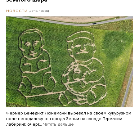
день назад
НОВОСТИ
Фермер Бенедикт Люнеманн вырезал на своем кукурузном
поле неподалеку от города Зельм на западе Германии
лабиринт, очерт…
Читать дальше
Martin Meissner / AP / Scanpix / LETA