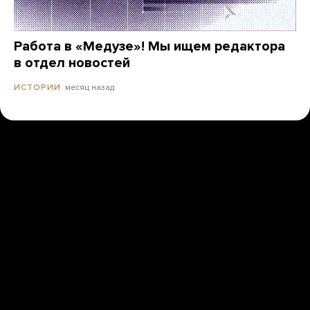
Работа в «Медузе»! Мы ищем редактора
в отдел новостей
месяц назад
ИСТОРИИ