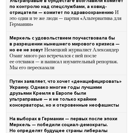
Ультраправые в бундестаге возглавили комитет
по контролю над спецслужбами, а ковид-
отрицатели — комитет по здравоохранению
И
это одни и те же люди — партия «Альтернатива для
Германии»
Меркель с удовольствием поучаствовала бы
в разрешении нынешнего мирового кризиса —
но ее не зовут
Немецкий журналист Александер
Озанг много раз встречался с ней после
ее отставки — и написал изумительный репортаж.
Мы его пересказали
Путин заявляет, что хочет «денацифицировать»
Украину. Однако многие годы лучшими
друзьями Кремля в Европе были
ультраправые — и не только крайние
консерваторы, но и откровенные неофашисты
На выборах в Германии — первых после эпохи
Меркель — победили социал-демократы.
Но определят будущее страны либералы