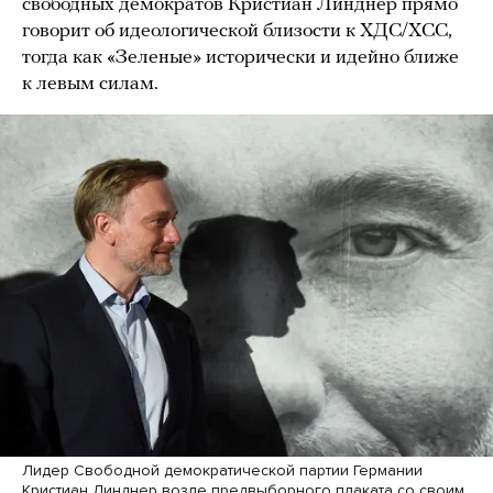
свободных демократов Кристиан Линднер прямо
говорит об идеологической близости к ХДС/ХСС,
тогда как «Зеленые» исторически и идейно ближе
к левым силам.
Лидер Свободной демократической партии Германии
Кристиан Линднер возле предвыборного плаката со своим