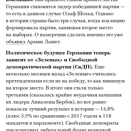
Германии становится лидер победившей партии —
то есть в данном случае Олаф Шольц. Однако
в истории страны было три случая, когда коалицию
формировала партия, занявшая второе место
на выборах. О намерении сделать именно это уже
объявил
Армин Лашет.
Политическое будущее Германии теперь
зависит от «Зеленых» и Свободной
демократической партии (СвДП).
Еще
несколько месяцев назад «Зеленые» считались
претендентами если не на победу, то как минимум
на второе место. В итоге они стали только
третьими (сказалась крайне неудачная кампания
их лидера Анналены Бербок), но все равно
показали лучший результат в истории — 14,8%
(плюс 5,9% по сравнению с 2017 годом и 118
мандатов в парламенте). Свободные демократы
представляют либеральный фланг немецкой