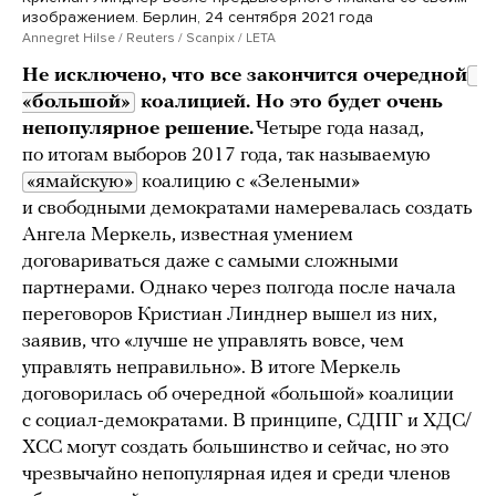
изображением. Берлин, 24 сентября 2021 года
Annegret Hilse / Reuters / Scanpix / LETA
Не исключено, что все закончится очередной
«большой»
коалицией. Но это будет очень
непопулярное решение.
Четыре года назад,
по итогам выборов 2017 года, так называемую
«ямайскую»
коалицию с «Зелеными»
и свободными демократами намеревалась создать
Ангела Меркель, известная умением
договариваться даже с самыми сложными
партнерами. Однако через полгода после начала
переговоров Кристиан Линднер вышел из них,
заявив, что «лучше не управлять вовсе, чем
управлять неправильно». В итоге Меркель
договорилась об очередной «большой» коалиции
с социал-демократами. В принципе, СДПГ и ХДС/
ХСС могут создать большинство и сейчас, но это
чрезвычайно непопулярная идея и среди членов