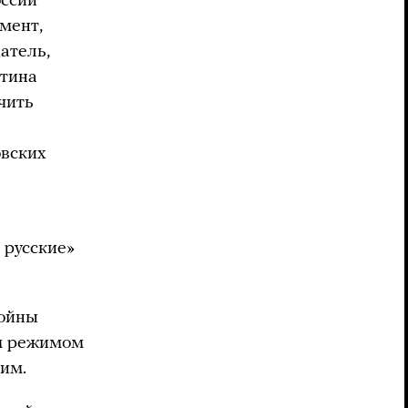
оссии
мент,
атель,
утина
чить
овских
 русские»
войны
им режимом
ним.