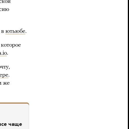
ской
ссию
 в
ютьюбе
.
 которое
.io
.
чту,
ере
.
м же
все чаще