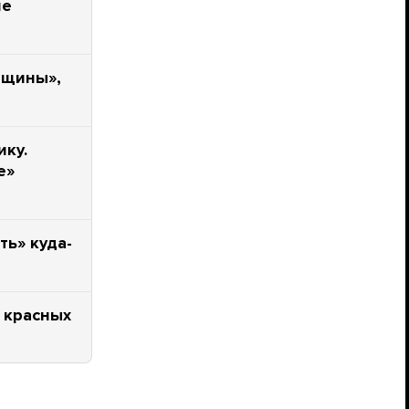
ие
нщины»,
ику.
е»
ть» куда-
 красных