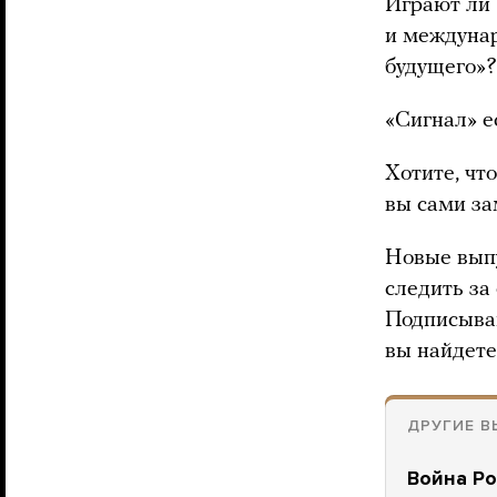
Играют ли 
и междунар
будущего»?
«Сигнал» е
Хотите, чт
вы сами за
Новые выпу
следить за
Подписыва
вы найдете
ДРУГИЕ В
Война Ро