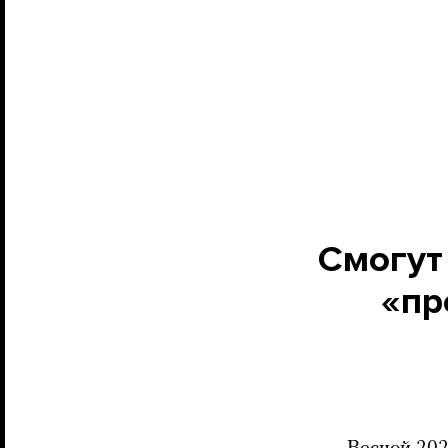
Смогут
«пр