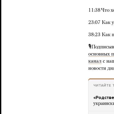
11:38 Что 
23:07 Как 
38:23 Как 
🎙Подписыв
основных 
канал
с на
новости дн
ЧИТАЙТЕ 
«Родстве
украинск