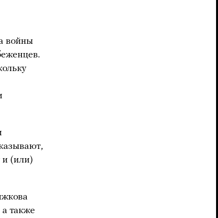
а войны
беженцев.
кольку
и
и
казывают,
 и (или)
ыжкова
 а также