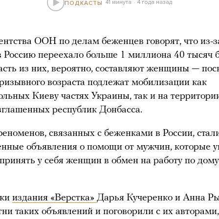
41 минута
4 года назад
ПОДКАСТЫ
нтства ООН по делам беженцев говорят, что из-з
в Россию переехало больше 1 миллиона 40 тысяч 
сть из них, вероятно, составляют женщины — пос
изывного возраста подлежат мобилизации как
ольных Киеву частях Украины, так и на территори
глашенных республик Донбасса.
еноменов, связанных с беженками в России, стал
нные объявления о помощи от мужчин, которые у
 принять у себя женщин в обмен на работу по дому
тки
издания «Верстка»
Дарья Кучеренко и Анна Р
тни таких объявлений и поговорили с их авторами,