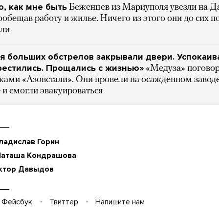
ю, как мне быть
Беженцев из Мариуполя увезли на Д
ообещав работу и жилье. Ничего из этого они до сих п
или
я больших обстрелов закрывали двери. Успокаив
рестились. Прощались с жизнью»
«Медуза» погово
иками «Азовстали». Они провели на осажденном завод
 и смогли эвакуироваться
ладислав Горин
Наташа Кондрашова
ктор Давыдов
Фейсбук
Твиттер
Напишите нам