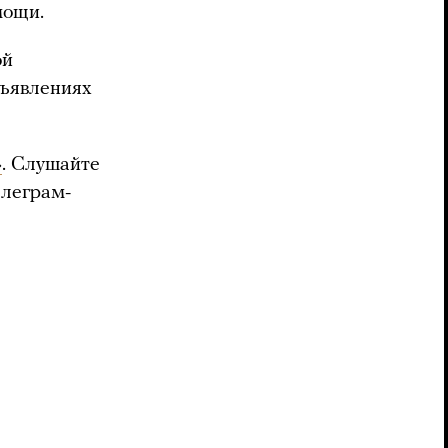
мощи.
ой
бъявлениях
»
. Слушайте
елеграм-