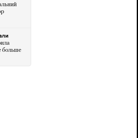
альний
ор
али
рила
е больше