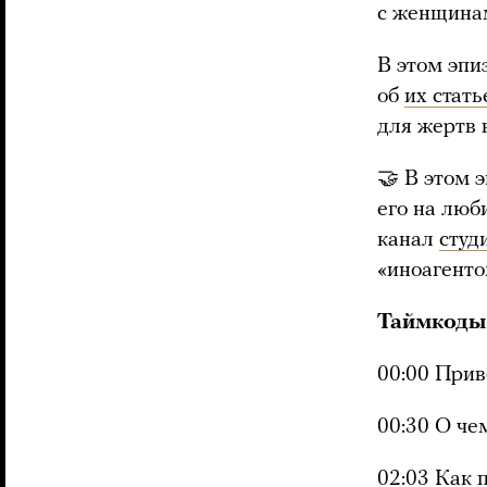
с женщинам
В этом эпи
об
их стать
для жертв 
🤝 В этом 
его на люб
канал
студ
«иноагенто
Таймкоды
00:00 Прив
00:30 О че
02:03 Как 