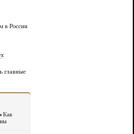
м в России
ех
ь главные
»
Как
йны