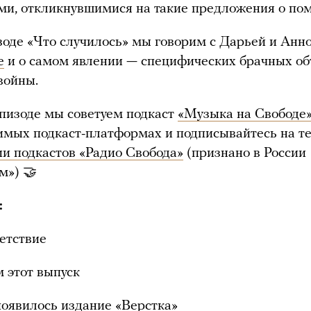
и, откликнувшимися на такие предложения о по
зоде «Что случилось» мы говорим с Дарьей и Анн
е
и о самом явлении — специфических брачных о
войны.
эпизоде мы советуем подкаст
«Музыка на Свободе
имых подкаст-платформах и подписывайтесь на т
ии подкастов «Радио Свобода»
(признано в России
м») 🤝
:
етствие
м этот выпуск
появилось издание «Верстка»