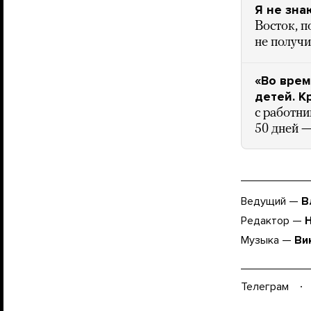
Я не зна
Восток, п
не получ
«Во врем
детей. К
с работн
50 дней —
Ведущий —
В
Редактор —
Музыка —
Ви
Телеграм