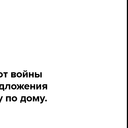
от войны
едложения
у по дому.