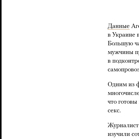
Данные
Аге
в Украине 
Большую ча
мужчины пр
в подконтр
самопровоз
Одним из ф
многочисле
что готовы
секс.
Журналис
изучили со