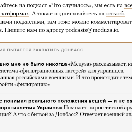
айтесь на подкаст «Что случилось», мы есть на
вс
платформах
. А также подписывайтесь на
ютьюб-
шими подкастами, там тоже можно комментироват
я. Пишите нам по адресу
podcasts@meduza.io
.
ИЯ ПЫТАЕТСЯ ЗАХВАТИТЬ ДОНБАСС
шно мне не было никогда
«Медуза» рассказывает, к
система «фильтрационных лагерей» для украинцев,
анная российскими военными. И что происходит с тем
пройти «фильтрацию»
не понимал реального положения вещей — и не о
опротивления Украины»
Поможет ли российской ар
ия? А что с битвой за Донбасс? Отвечает военный а