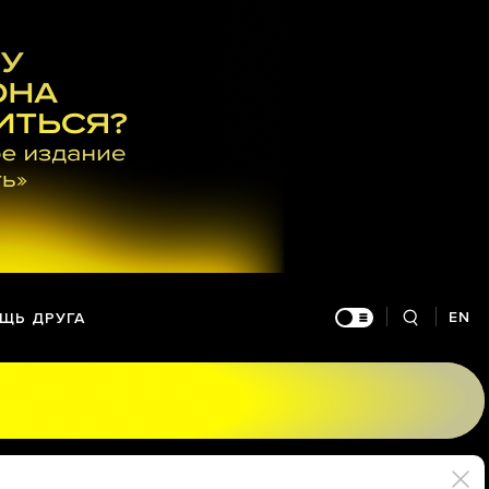
EN
ЩЬ ДРУГА