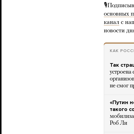
🎙Подписыв
основных 
канал
с на
новости дн
КАК РОСС
Так стра
устроена 
организов
не смог 
«Путин 
такого с
мобилизац
Роб Ли