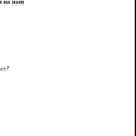
и на
наш
асс?