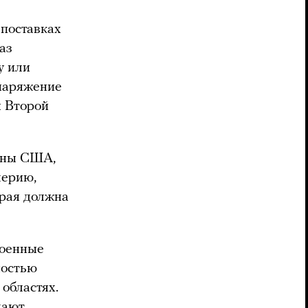
 поставках
аз
у или
снаряжение
ы Второй
оны США,
лерию,
орая должна
военные
ностью
областях.
дают