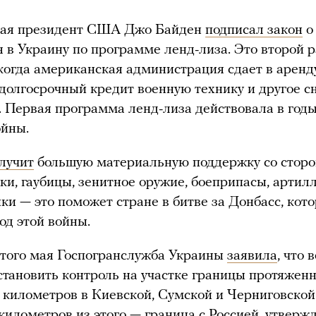
мая президент США Джо Байден
подписал закон
о
 в Украину по программе ленд-лиза. Это второй р
 когда американская администрация сдает в аренд
 долгосрочный кредит военную технику и другое 
 Первая программа ленд-лиза действовала в год
ойны.
лучит
большую материальную поддержку со стор
нки, гаубицы, зенитное оружие, боеприпасы, артил
ки — это поможет стране в битве за Донбасс, кот
од этой войны.
того мая Госпогранслужба Украины
заявила
, что 
становить контроль на участке границы протяжен
 километров в Киевской, Сумской и Черниговской 
километров из этого — граница с Россией, утверж