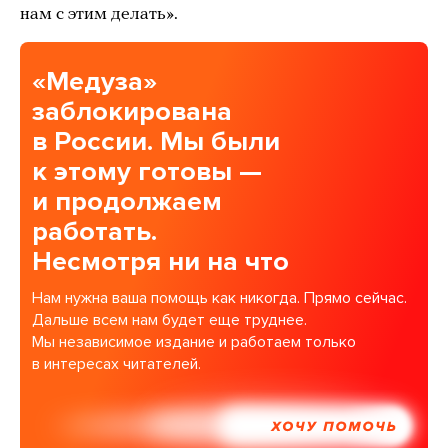
нам с этим делать».
«Медуза»
заблокирована
в России. Мы были
к этому готовы —
и продолжаем
работать.
Несмотря ни на что
Нам нужна ваша помощь как никогда. Прямо сейчас.
Дальше всем нам будет еще труднее.
Мы независимое издание и работаем только
в интересах читателей.
ХОЧУ ПОМОЧЬ