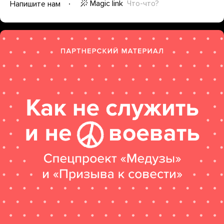
Magic link
Что-что?
Напишите нам