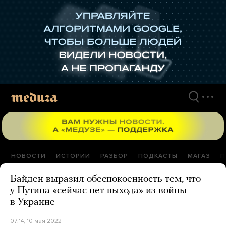
Перейти
к
материалам
НОВОСТИ
ИСТОРИИ
РАЗБОР
ПОДКАСТЫ
МАГАЗ
П
Байден выразил обеспокоенность тем, что
у Путина «сейчас нет выхода» из войны
в Украине
07:14, 10 мая 2022