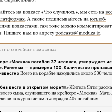
а. Справедливо?
айтесь на подкаст «Что случилось», мы есть на
вс
платформах
. А также подписывайтесь на
ютьюб-
шими подкастами, там тоже можно комментироват
я. Пишите нам по адресу
podcasts@meduza.io
.
СТНО О КРЕЙСЕРЕ «МОСКВА»
ере «Москва» погибли 37 человек, утверждает и
. Раненых — примерно 100. Количество пропавш
известно
Всего на корабле находились около 500 чел
без вести в открытом море?!!!»
Житель Ялты расска
своего сына, служившего на крейсере «Москва». Мать
 заявила журналистам о «порядка 40» погибших