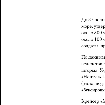
До 37 чело
море,
утве
около 500 
около 100 
солдаты, п
По данным 
вследствие
шторма. Ук
«Нептун». 
флота, под
«буксировк
Крейсер «М