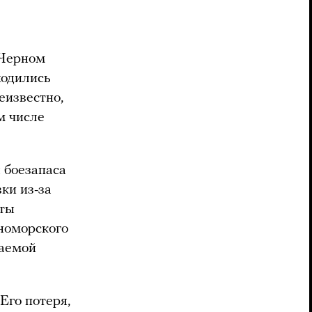
 Черном
ходились
еизвестно,
м числе
 боезапаса
ки из-за
еты
номорского
гаемой
Его потеря,