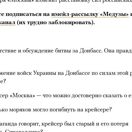
ря «Москвы» изменит расстановку сил российски
те подписаться на
имейл-рассылку «Медузы»
канал
(их трудно заблокировать).
тствие и обсуждение битвы за Донбасс. Она правд
жение войск Украины на Донбассе по силам этой 
ке?
сер «Москва» — что можно достоверно сказать о е
ько моряков могло погибнуть на крейсере?
аганда говорит, крейсер был старый и его потеря