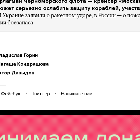
флагман Черноморского флота — крейсер «Москва
ожет серьезно ослабить защиту кораблей, учас
В Украине заявили о ракетном ударе, в России — о пож
ии боезапаса
ладислав Горин
Наташа Кондрашова
ктор Давыдов
Фейсбук
Твиттер
Напишите нам