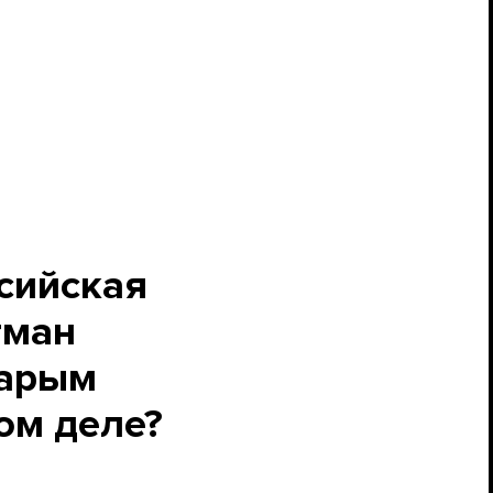
сийская
гман
тарым
ом деле?