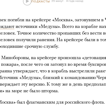
39 минут
4 года назад
ПОДКАСТЫ
век погибли на крейсере «Москва», затонувшем в
рждают
источники «Медузы». Всего на корабле на
человек. Точное количество пропавших без вести н
человек получили ранения. На крейсере были в то
роходившие срочную службу.
Минобороны, на крейсере произошла «детонация
 пожара», после чего он затонул во время буксиров
раина утверждает, что в корабль выстрелили рак
Источник «Медузы», близкий к командованию Чер
тверждает эту версию. К тому же в день предпола
и» на море не было шторма.
осква» был флагманским для российского флота. 