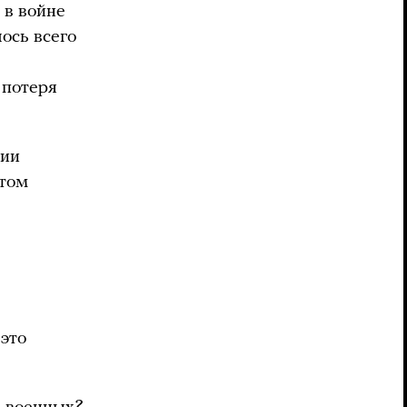
 в войне
лось всего
 потеря
нии
ртом
 это