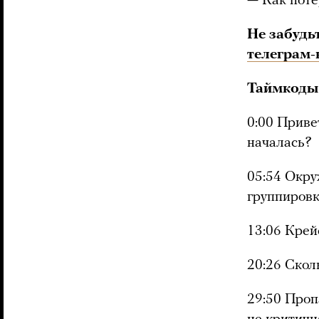
— Как поте
Не забудь
телеграм-
Таймкоды
0:00 Приве
началась?
05:54 Окру
группиров
13:06 Крей
20:26 Скол
29:50 Проп