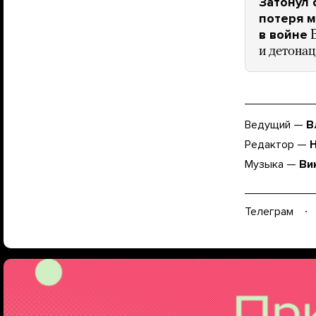
Затонул 
потеря м
в войне
и детонац
Ведущий —
В
Редактор —
Музыка —
Ви
Телеграм