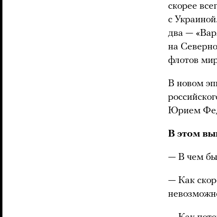
скорее все
с Украиной.
два — «Вар
на Северно
флотов мир
В новом эп
российског
Юрием Фе
В этом вы
— В чем бы
— Как скор
невозможно