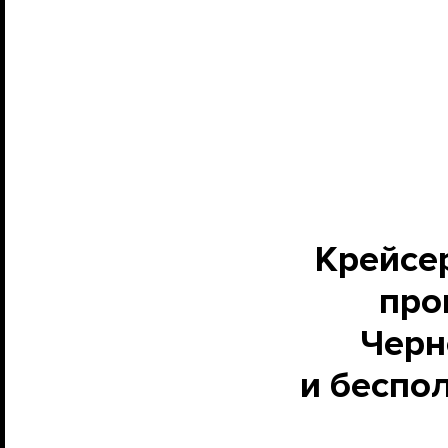
Крейсе
про
Черн
и беспо