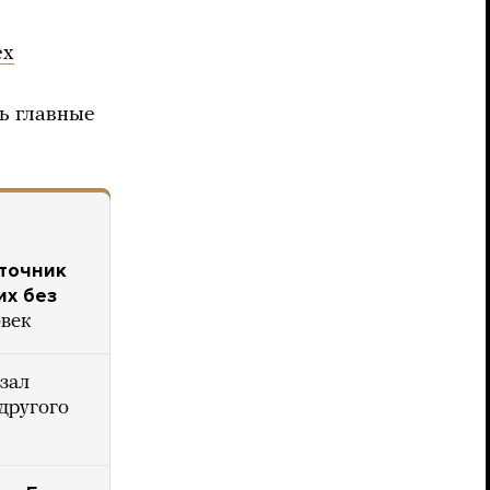
ех
ь главные
сточник
их без
овек
зал
 другого