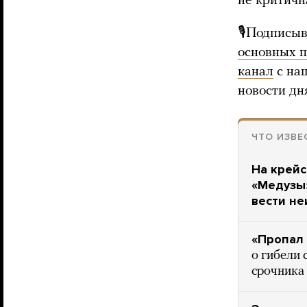
не критичн
🎙Подписыв
основных 
канал
с на
новости дн
ЧТО ИЗВЕ
На крейс
«Медузы»
вести не
«Пропал 
о гибели 
срочника