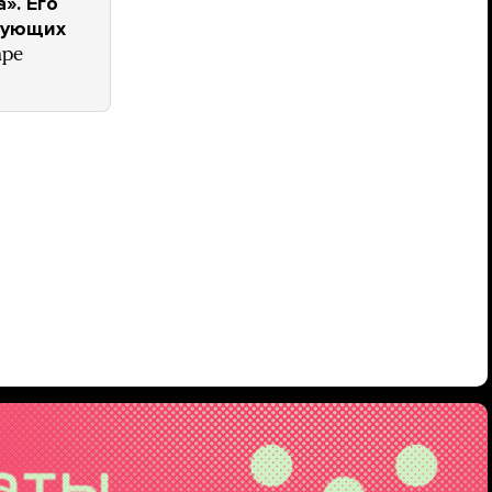
». Его
твующих
аре