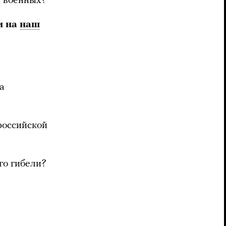
х военных?
и на
наш
а
российской
го гибели?