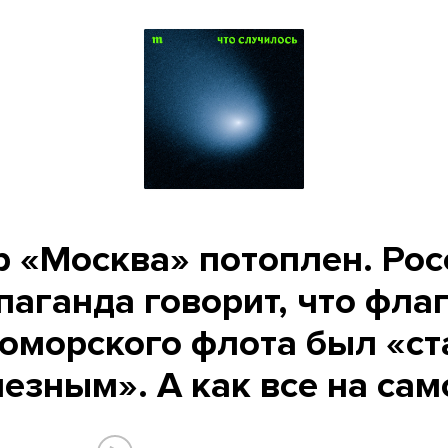
р «Москва» потоплен. Рос
паганда говорит, что фла
оморского флота был «с
лезным». А как все на сам