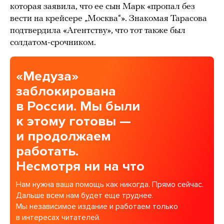
которая заявила, что ее сын Марк «пропал без
вести на крейсере „Москва“». Знакомая Тарасова
подтвердила «Агентству», что тот также был
солдатом-срочником.
«Медуза»
заблокирована
в России. Мы были
к этому готовы —
и продолжаем
работать.
Несмотря ни на что
Нам нужна ваша помощь как никогда. Прямо сейчас.
Дальше всем нам будет еще труднее.
Мы независимое издание и работаем только
в интересах читателей.