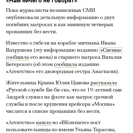
«Нам ничего не говорят»
Пока журналисты независимых СМИ
опубликовали детальную информацию о двух
погибших матросах и как минимум четверых
пропавших без вести.
Известно о гибели на корабле мичмана Ивана
Вахрушева (эту информацию изданию
«Схемы»
сообщила
его жена) и старшего матроса Виталия
Бегерского (об этом
сообщила
изданию
«Агентство» его двоюродная сестра Анастасия).
Жительница Крыма Юлия Цывова
рассказала
«Русской службе Би-би-си», что ее 19-летний сын
Андрей служил на флоте как матрос срочной
службы и после крушения крейсера «Москва»
числится в списке пропавших без вести.
«Агентство»
нашло
во «ВКонтакте» пост
пользовательницы по имени Ульяна Тарасова,