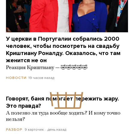
У церкви в Португалии собрались 2000
человек, чтобы посмотреть на свадьбу
Криштиану Роналду. Оказалось, что там
женится не он
Реакция Криштиану — 🤣🤣🤣🤣🤣
19 часов назад
НОВОСТИ
Говорят, баня помогает пережить жару.
Это правда?
А полезно ли туда вообще ходить? И кому точно
нельзя?
9 карточек
день назад
РАЗБОР