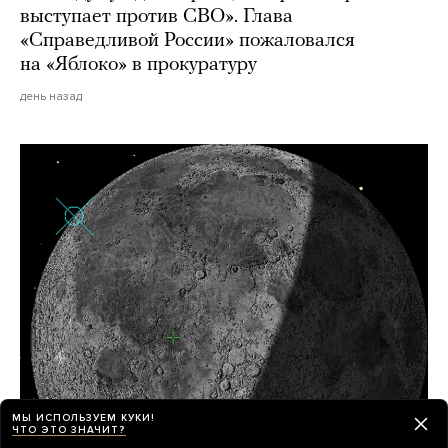
выступает против СВО». Глава
«Справедливой России» пожаловался
на «Яблоко» в прокуратуру
день назад
МЫ ИСПОЛЬЗУЕМ КУКИ!
ЧТО ЭТО ЗНАЧИТ?
Часть ракеты SpaceX (размером