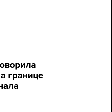
говорила
на границе
знала