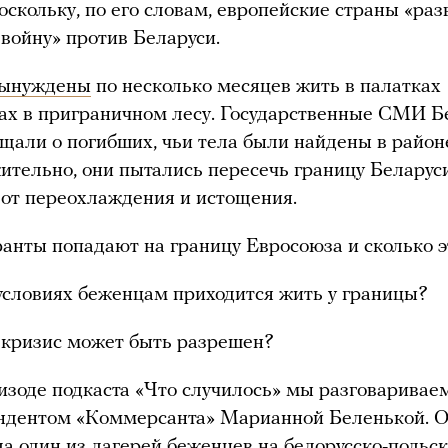
поскольку, по его словам, европейские страны «ра
войну» против Беларуси.
ынуждены
по несколько месяцев жить в палатках
ах в приграничном лесу. Государственные СМИ Б
бщали о погибших, чьи тела были найдены в район
тельно, они пытались пересечь границу Беларус
 от переохлаждения и истощения.
анты попадают на границу Евросоюза и сколько э
условиях беженцам приходится жить у границы?
 кризис может быть разрешен?
изоде подкаста «Что случилось» мы разговаривае
ндентом «Коммерсанта» Марианной Беленькой. О
ла один из лагерей беженцев на белорусско-польс