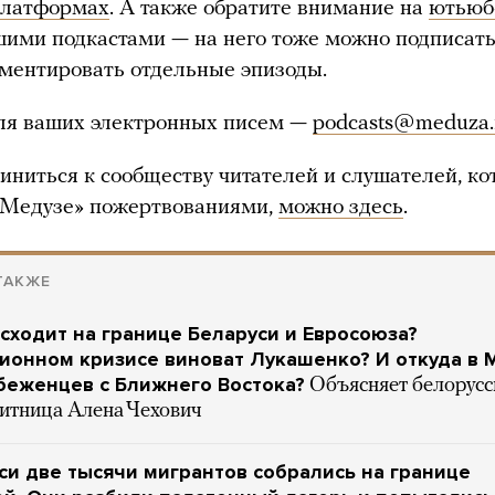
платформах
. А также обратите внимание на
ютьюб
шими подкастами — на него тоже можно подписать
ментировать отдельные эпизоды.
для ваших электронных писем —
podcasts@meduza.
иниться к сообществу читателей и слушателей, к
«Медузе» пожертвованиями,
можно здесь
.
ТАКЖЕ
сходит на границе Беларуси и Евросоюза?
ионном кризисе виноват Лукашенко? И откуда в 
беженцев с Ближнего Востока?
Объясняет белорусс
итница Алена Чехович
си две тысячи мигрантов собрались на границе