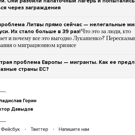
й. Они разбили палаточный лагерь и попытались
ся через заграждения
 проблема Литвы прямо сейчас — нелегальные ми
уси. Их стало больше в 39 раз!
Что это за люди, кто
ает и почему все это выгодно Лукашенко? Пересказы
вания о миграционном кризисе
трая проблема Европы — мигранты. Как ее пред
азные страны ЕС?
ладислав Горин
ктор Давыдов
Фейсбук
Твиттер
Напишите нам