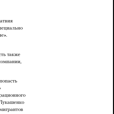
Латвия
пециально
е».
сть также
компании,
 попасть
о
грационного
 Лукашенко
 мигрантов