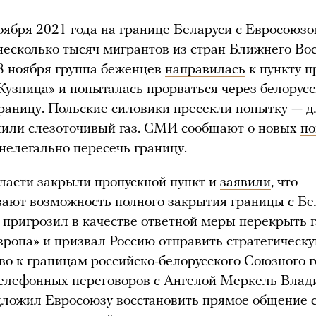
оября 2021 года на границе Беларуси с Евросоюз
несколько тысяч мигрантов из стран Ближнего Во
8 ноября группа беженцев
направилась
к пункту п
Кузница» и попыталась прорваться через белорусс
раницу. Польские силовики пресекли попытку — д
лили слезоточивый газ. СМИ сообщают о новых
по
нелегально пересечь границу.
ласти закрыли пропускной пункт и
заявили
, что
ают возможность полного закрытия границы с Бе
пригрозил в качестве ответной меры перекрыть 
ропа» и призвал Россию отправить стратегическ
во к границам российско-белорусского Союзного г
телефонных переговоров с Ангелой Меркель Вла
дложил
Евросоюзу восстановить прямое общение 