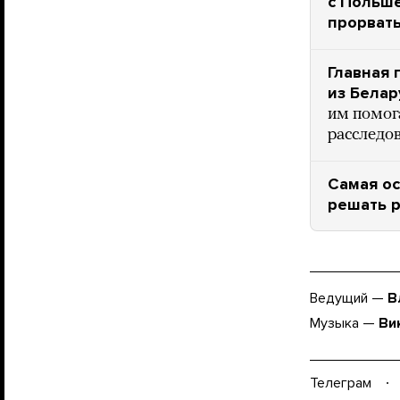
с Польше
прорвать
Главная
из Белар
им помог
расследо
Самая ос
решать р
Ведущий —
В
Музыка —
Ви
Телеграм