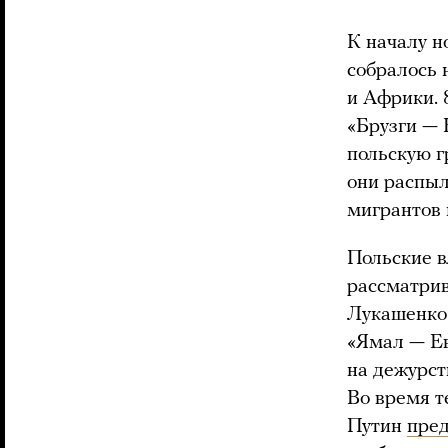
К началу н
собралось 
и Африки. 
«Брузги — 
польскую г
они распы
мигрантов 
Польские в
рассматрив
Лукашенко 
«Ямал — Ев
на дежурст
Во время 
Путин
пре