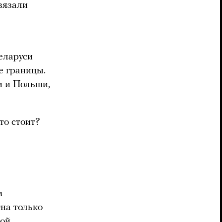
звязали
еларуси
е границы.
и и Польши,
то стоит?
м
на только
кой