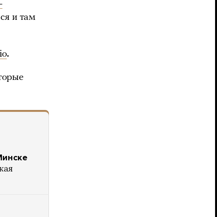
-
ся и там
io
.
оторые
Минске
кая