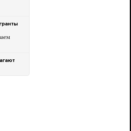
гранты
ваем
лагают