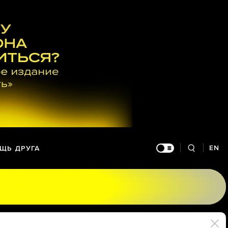
EN
ЩЬ ДРУГА