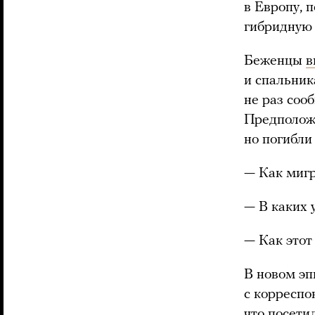
в Европу, 
гибридную 
Беженцы
в
и спальник
не раз соо
Предположи
но погибли
— Как мигр
— В каких 
— Как этот
В новом эп
с корреспо
что посети