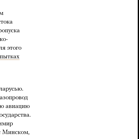
ом
стока
ропуска
ко-
ля этого
пытках
ларусью.
газопровод
ую авиацию
осударства.
димир
с Минском,