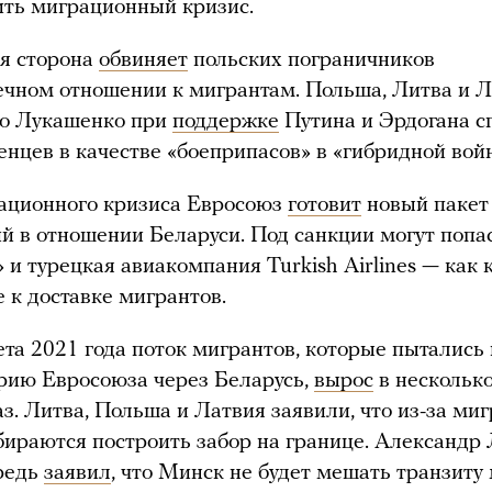
ть миграционный кризис.
я сторона
обвиняет
польских пограничников
ечном отношении к мигрантам. Польша, Литва и 
что Лукашенко при
поддержке
Путина и Эрдогана с
енцев в качестве «боеприпасов» в «гибридной войн
ационного кризиса Евросоюз
готовит
новый пакет
й в отношении Беларуси. Под санкции могут попа
 и турецкая авиакомпания Turkish Airlines — как 
 к доставке мигрантов.
ета 2021 года поток мигрантов, которые пытались
рию Евросоюза через Беларусь,
вырос
в нескольк
аз. Литва, Польша и Латвия заявили, что из-за ми
бираются построить забор на границе. Александр
редь
заявил
, что Минск не будет мешать транзиту