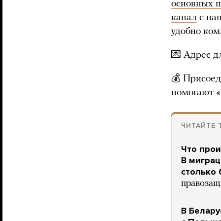
основных 
канал
с на
удобно ком
💌 Адрес 
💰 Присоед
помогают 
ЧИТАЙТЕ 
Что прои
В миграц
столько 
правозащ
В Белару