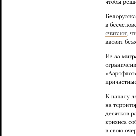
чтобы реши
Белорусска
в бесчелов
считают
, 
ввозит беж
Из-за мигр
ограничени
«Аэрофлот»
причастные
К началу л
на террито
десятков р
кризиса со
в свою оче