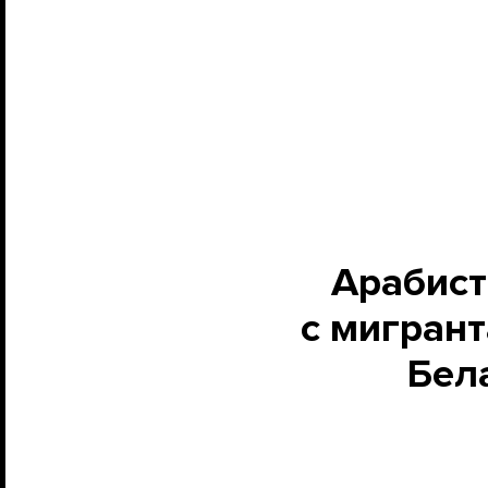
Арабист
с мигрант
Бела