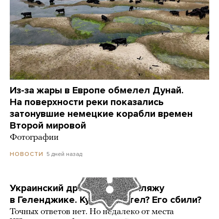
Из-за жары в Европе обмелел Дунай.
На поверхности реки показались
затонувшие немецкие корабли времен
Второй мировой
Фотографии
5 дней назад
НОВОСТИ
Украинский дрон попал по пляжу
в Геленджике. Куда он летел? Его сбили?
Точных ответов нет. Но недалеко от места