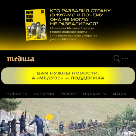
Перейти
к
материалам
НОВОСТИ
ИСТОРИИ
РАЗБОР
ПОДКАСТЫ
МАГАЗ
П