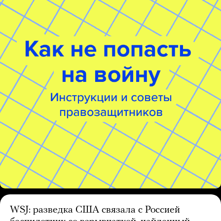
WSJ: разведка США связала с Россией