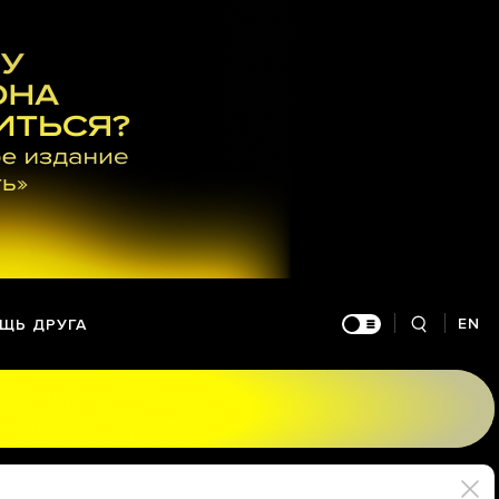
EN
ЩЬ ДРУГА