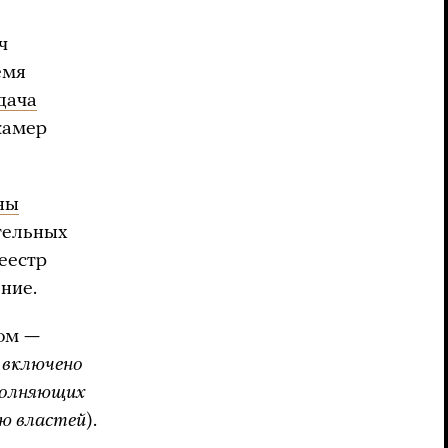
ч
емя
дача
амер
ны
тельных
еестр
ние.
том —
 включено
полняющих
ию властей
).