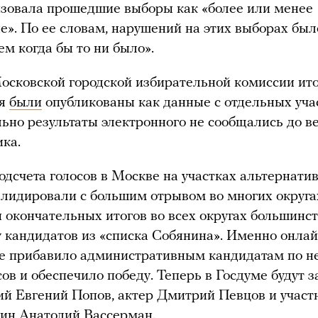
зовала прошедшие выборы как «более или менее
». По ее словам, нарушений на этих выборах был
ем когда бы то ни было».
осковской городской избирательной комиссии ито
ия
были
опубликованы как данные с отдельных уча
ьно результаты электронного не сообщались до в
ка.
одсчета голосов в Москве на участках альтернати
лидировали с большим отрывом во многих округах
 окончательных итогов во всех округах большинст
 кандидатов из «списка Собянина». Именно онлай
е прибавило административным кандидатам по н
сов и обеспечило победу. Теперь в Госдуме будут з
й Евгений Попов, актер Дмитрий Певцов и участ
ин Анатолий Вассерман.