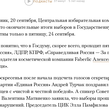
37 минут
5 лет назад
ПОДКАСТЫ
ник, 20 сентября, Центральная избирательная ко
что окончательные итоги выборов в Государствен
тны только в пятницу, 24 сентября.
понятно, что в Госдуму, скорее всего, проходит пя
ссия», ЛДПР, КПРФ, «Справедливая Россия — За 
оздателя косметической компании Faberlic
Алексе
ди».
скресенья после начала подсчета голосов секрета
партии «Единая Россия» Андрей Турчак поздравил
цев с «чистой и честной победой». А спикер Совет
Валентина Матвиенко заявила, что выборы прош
 нарушений. Председатель ЦИК Элла Памфилова