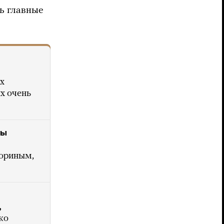
ь главные
х
х очень
вы
Гориным,
,
ко