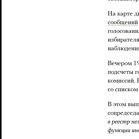
На карте д
сообщений
голосован
избирател
наблюдения
Вечером 19
подсчеты г
комиссий. 
со списком
В этом вып
сопредседа
в реестр н
функции ин