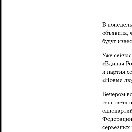
В понедель
объявила, 
будут извес
Уже сейчас 
«Единая Ро
и партия с
«Новые лю
Вечером во
генсовета 
однопартий
Федерации 
серьезных