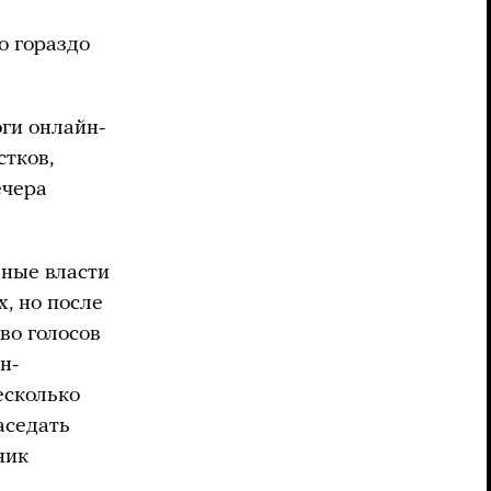
о гораздо
ги онлайн-
стков,
ечера
вные власти
, но после
во голосов
н-
есколько
аседать
ник