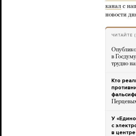
канал
с на
новости дн
ЧИТАЙТЕ 
Опублико
в Госдуму
трудно на
Кто реал
противни
фальсиф
Перцевым
У «Едино
с электр
в центре