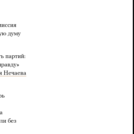
миссия
ную думу
ть партий:
правду»
я Нечаева
рь
а
ли без