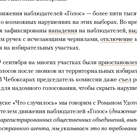
вижения наблюдателей «Голос» — более пяти тыся
о возможных нарушениях на этих выборах. Во вр
ия зафиксированы
нападения
на наблюдателей,
вы
ям ручек с исчезающими чернилами,
отключение
к
 на избирательных участках.
 сентября на многих участках были
приостановле
олосов после звонков из территориальных избира
В Чебоксарах председатель комиссии даже
съел
р
 для надомного голосования, чтобы скрыть наруше
уске «Что случилось» мы говорим с Романом Удо
телем движения наблюдателей «Голос» (
движение
езарегистрированных общественных объединений, вы
остранного агента, мы указываем это по требован