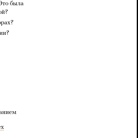
Это была
ой?
орах?
сии?
ванием
ех