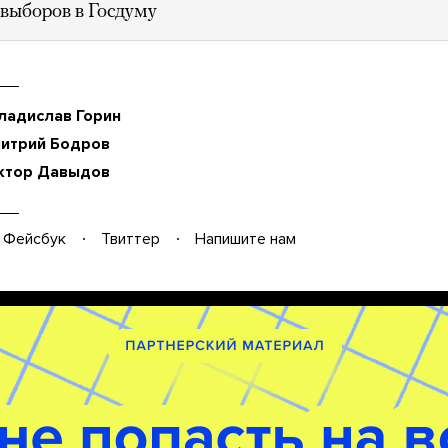
 выборов в Госдуму
ладислав Горин
итрий Бодров
ктор Давыдов
Фейсбук
Твиттер
Напишите нам