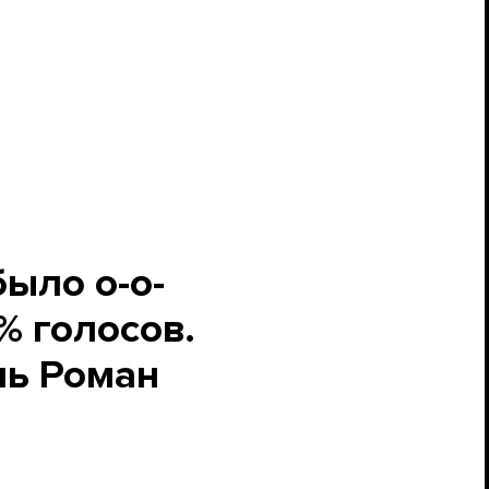
ыло о-о-
% голосов.
ль Роман