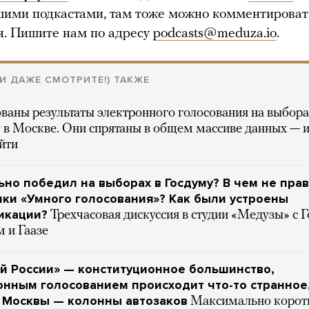
шими подкастами, там тоже можно комментироват
я. Пишите нам по адресу
podcasts@meduza.io
.
(И ДАЖЕ СМОТРИТЕ!) ТАКЖЕ
ваны результаты электронного голосования на выбора
 в Москве. Они спрятаны в общем массиве данных — и
йти
ьно победил на выборах в Госдуму? В чем не пра
ки «Умного голосования»? Как были устроены
икации?
Трехчасовая дискуссия в студии «Медузы» с 
 и Гаазе
й России» — конституционное большинство,
онным голосованием происходит что-то странное
 Москвы — колонны автозаков
Максимально корот