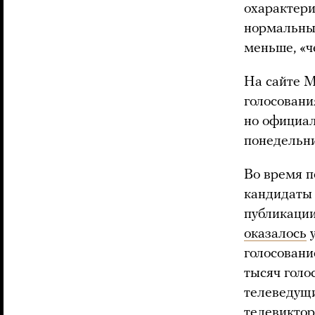
охарактери
нормальные
меньше, «ч
На сайте М
голосован
но официал
понедельни
Во время п
кандидаты 
публикации
оказалось
у
голосовани
тысяч голо
телеведущи
телевиктор