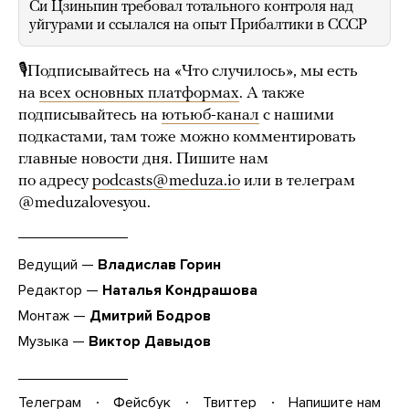
Си Цзиньпин требовал тотального контроля над
уйгурами и ссылался на опыт Прибалтики в СССР
🎙Подписывайтесь на «Что случилось», мы есть
на
всех основных платформах
. А также
подписывайтесь на
ютьюб-канал
с нашими
подкастами, там тоже можно комментировать
главные новости дня. Пишите нам
по адресу
podcasts@meduza.io
или в телеграм
@meduzalovesyou.
Ведущий —
Владислав Горин
Редактор —
Наталья Кондрашова
Монтаж —
Дмитрий Бодров
Музыка —
Виктор Давыдов
Телеграм
Фейсбук
Твиттер
Напишите нам