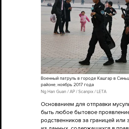
Военный патруль в городе Кашгар в Синь
районе, ноябрь 2017 года
Ng Han Guan / AP / Scanpix / LETA
Основанием для отправки мусуль
быть любое бытовое проявление
родственников за границей или 
из данных, содержащихся в пра