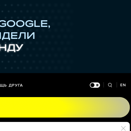
EN
ЩЬ ДРУГА