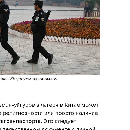
цзян-Уйгурском автономном
ман-уйгуров в лагеря в Китае может
 религиозности или просто наличие
загранпаспорта. Это следует
вительственном документе с личной