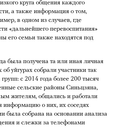
лизкого круга общения каждого
сти, а также информация о том,
имер, в одном из случаев, где
сти «дальнейшего перевоспитания»
ены его семьи также находятся под
да была получена та или иная личная
об уйгурах собрали участники так
групп: с 2014 года более 200 тысяч
енные сельские районы Синьцзяна,
тным жителям, общались и работали
я информацию о них, их соседях
ии была собрана на основании анализа
дения и слежки за телефонами