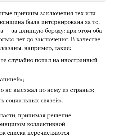
етные причины заключения тех или
 женщина была интернирована за то,
а — за длинную бороду: при этом оба
олько лет до заключения. В качестве
указаны, например, такие:
ете случайно попал на иностранный
раницей»;
но не выезжал по нему из страны»;
ть социальных связей».
власти, принимая решение
принципом коллективной
нок списка перечисляются