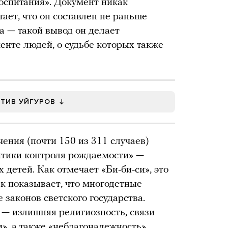
оспитания». Документ никак
тает, что он составлен не раньше
а — такой вывод он делает
енте людей, о судьбе которых также
ОТИВ УЙГУРОВ
ения (почти 150 из 311 случаев)
итики контроля рождаемости» —
х детей. Как отмечает «Би-би-си», это
ак показывает, что многодетные
 законов светского государства.
— излишняя религиозность, связи
», а также «неблагонадежность»,