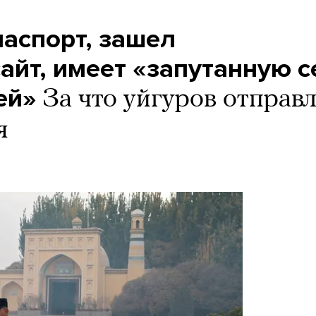
аспорт, зашел
айт, имеет «запутанную с
ей»
За что уйгуров отправ
я