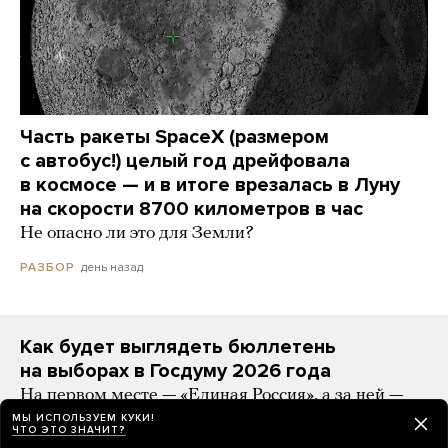
Часть ракеты SpaceX (размером
с автобус!) целый год дрейфовала
в космосе — и в итоге врезалась в Луну
на скорости 8700 километров в час
Не опасно ли это для Земли?
день назад
РАЗБОР
Как будет выглядеть бюллетень
на выборах в Госдуму 2026 года
На первом месте — «Единая Россия», а за ней —
«Яблоко» (с лозунгом «За мир и свободу»)
МЫ ИСПОЛЬЗУЕМ КУКИ!
ЧТО ЭТО ЗНАЧИТ?