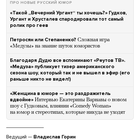
ПРО НОВЫЕ РУССКИЙ ЮМОР
«Такой „Вечерний Ургант“ ты хочешь?» Гудков,
Ургант и Хрусталев спародировали тот самый
ролик про геев
Петросян или Степаненко?
Сложная игра
«Медузы» на знание шуток юмористов
Благодаря Дудю все вспоминают «Реутов ТВ».
«Медуза» публикует тизер американского
сезона шоу, который так и не вышел в эфир (его
раньше никто не видел!)
«Женщина в юморе — это раздражитель
вдвойне»
Интервью Екатерины Варнавы о новом
шоу с Гудковым, влиянии «Comedy Woman»
на юмор и стереотипах, которые никуда не уходят
Ведущий —
Владислав Горин