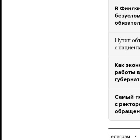
В Финля
безуслов
обязател
Путин об
с пациен
Как экон
работы в
губерна
Самый тя
с ректо
обращен
Телеграм