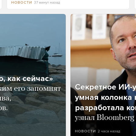
37 минут назад
НОВОСТИ
, как сейчас»
Секретное ИИ-у
ким его запомнят
умная колонка 
ва,
разработала к
ов.
узнал Bloomberg
2 часа назад
НОВОСТИ