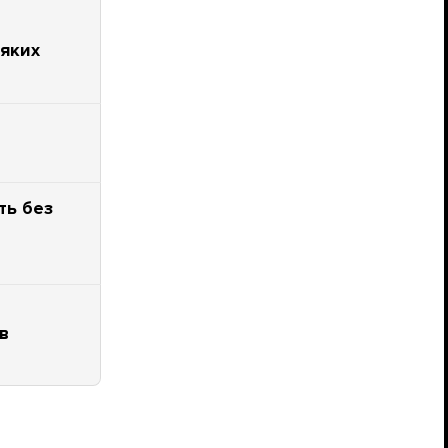
сяких
ть без
р
в