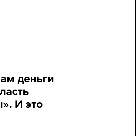
нам деньги
власть
». И это