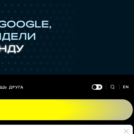
EN
ЩЬ ДРУГА