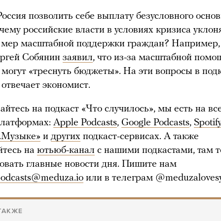
оссия позволить себе выплату безусловного основ
чему российские власти в условиях кризиса укло
х мер масштабной поддержки граждан? Например,
ргей Собянин
заявил
, что из-за масштабной помо
могут «треснуть бюджеты». На эти вопросы в под
 отвечает экономист.
айтесь на подкаст «Что случилось», мы есть на вс
платформах:
Apple Podcasts
,
Google Podcasts
,
Spotif
.Музыке»
и
других
подкаст-сервисах. А также
йтесь на
ютьюб-канал
с нашими подкастами, там 
вать главные новости дня. Пишите нам
odcasts@meduza.io
или в телеграм @meduzalovesy
ТАКЖЕ