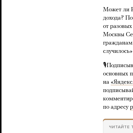
Может ли Р
дохода? По
от разовы
Москвы Се
гражданам 
случилось»
🎙Подписыв
основных 
на
«Яндекс
подписыва
комментиро
по адресу
p
ЧИТАЙТЕ 