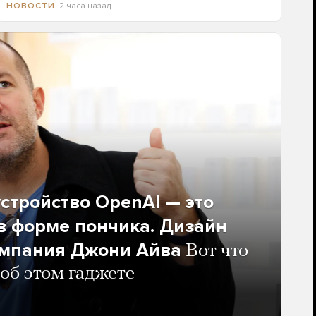
2 часа назад
НОВОСТИ
стройство OpenAI — это
в форме пончика. Дизайн
омпания Джони Айва
Вот что
 об этом гаджете