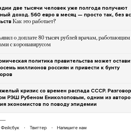
ндии две тысячи человек уже полгода получают
ный доход. 560 евро в месяц — просто так, без в
ьств
Как это работает?
ъявил о доплате 80 тысяч рублей врачам, работающим
тами с коронавирусом
омическая политика правительства может остави
осемь миллионов россиян и привести к бунту
торов
желый кризис со времен распада СССР. Разгово
ром РЭШ Рубеном Ениколоповым, одним из авторо
ия экономистов по поводу эпидемии
Фейсбук
Твиттер
Напишите нам