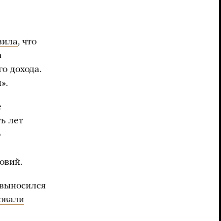
вила
, что
а
о дохода.
».
е
ть лет
о
овий.
 выносился
овали