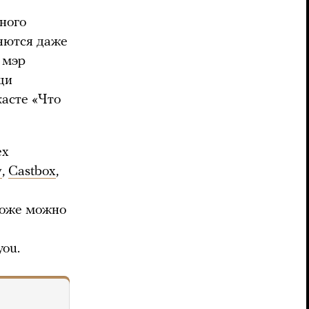
ного
няются даже
 мэр
щи
касте «Что
ех
y
,
Castbox
,
тоже можно
ou.