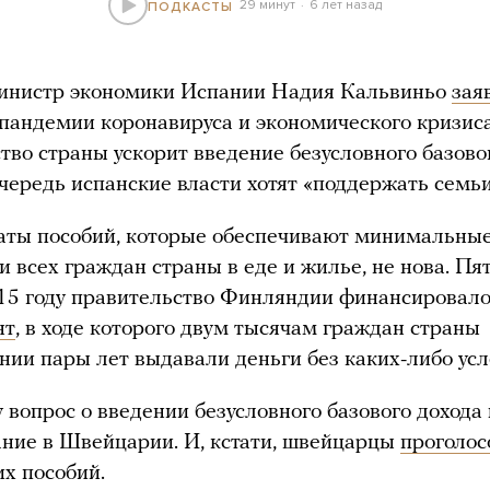
29 минут
6 лет назад
ПОДКАСТЫ
министр экономики Испании Надия Кальвиньо
зая
 пандемии коронавируса и экономического кризис
тво страны ускорит введение безусловного базовог
чередь испанские власти хотят «поддержать семьи
аты пособий, которые обеспечивают минимальны
и всех граждан страны в еде и жилье, не нова. Пя
015 году правительство Финляндии финансировал
нт
, в ходе которого двум тысячам граждан страны
нии пары лет выдавали деньги без каких-либо усл
у вопрос о введении безусловного базового дохода
ание в Швейцарии. И, кстати, швейцарцы
проголос
их пособий.