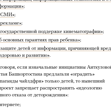
формации»
;
 СМИ»
;
 рекламе»
;
 государственной поддержке кинематографии»
;
б основных гарантиях прав ребенка»
;
 защите детей от информации, причиняющей вред
 здоровью и развитию»
.
говоря, если изначальные инициативы Аиткулово
лтая Башкортостана предлагали «оградить»
опаганды чайлдфри» только детей, то нынешний
проект запрещает распространять «идеологию
нного отказа от деторождения»:
нтернете;