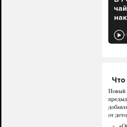
чай
нак
1
Что
Новый 
предыд
добавл
от дето
«О