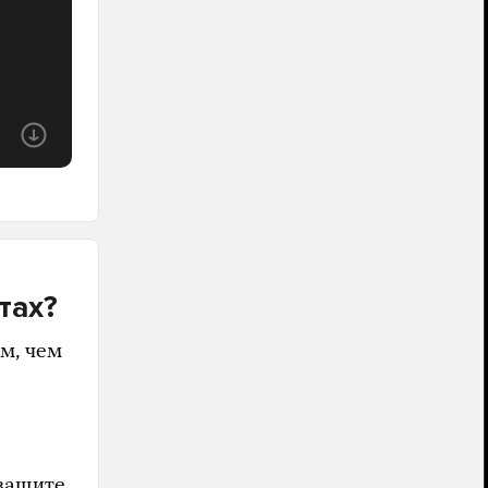
тах?
м, чем
защите