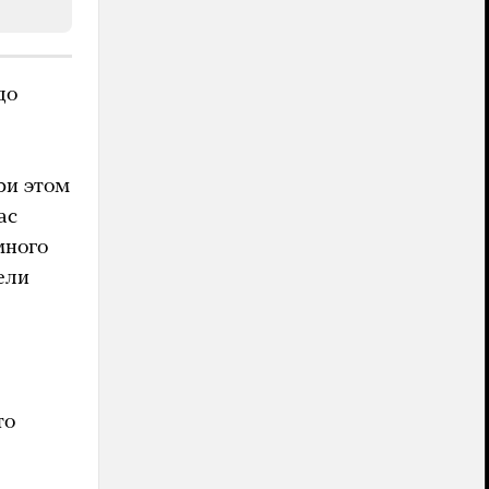
до
ри этом
ас
много
ели
то