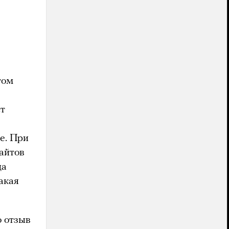
том
ст
е. При
айтов
ца
акая
о отзыв