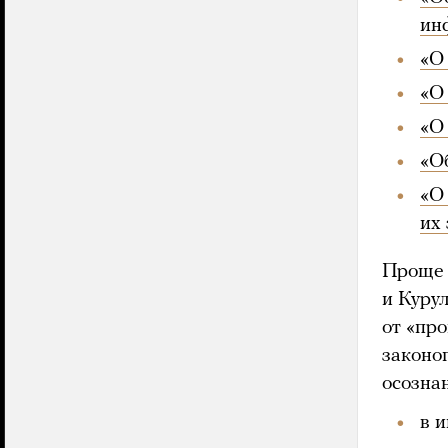
ин
«О
«О
«О
«О
«О
их
Проще 
и Куру
от «пр
законо
осозна
в и