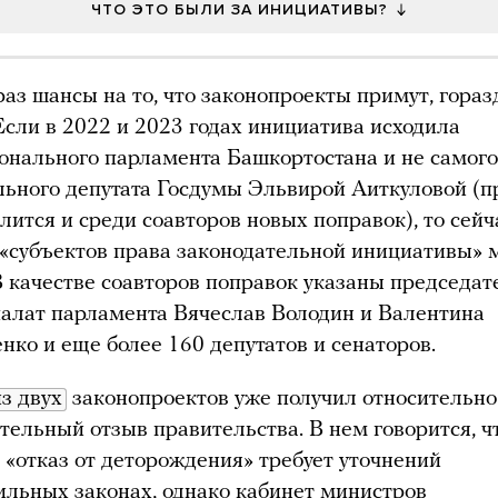
ЧТО ЭТО БЫЛИ ЗА ИНИЦИАТИВЫ?
раз шансы на то, что законопроекты примут, гораз
Если в 2022 и 2023 годах инициатива исходила
ионального парламента Башкортостана и не самого
льного депутата Госдумы Эльвирой Аиткуловой (п
лится и среди соавторов новых поправок), то сейч
 «субъектов права законодательной инициативы» 
В качестве соавторов поправок указаны председат
палат парламента Вячеслав Володин и Валентина
нко и еще более 160 депутатов и сенаторов.
з двух
законопроектов уже получил относительно
тельный отзыв правительства. В нем говорится, ч
 «отказ от деторождения» требует уточнений
ильных законах, однако кабинет министров