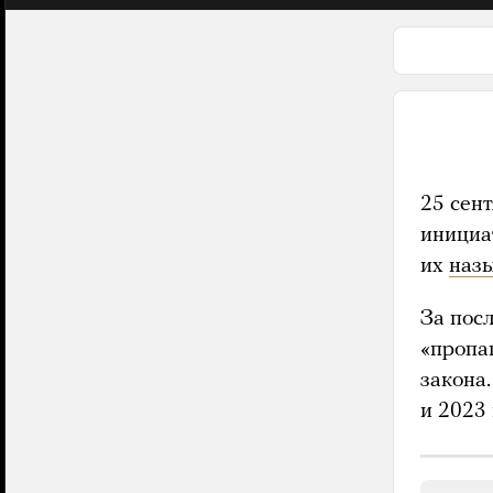
25 сен
инициа
их
наз
За пос
«пропа
закона
и 2023 