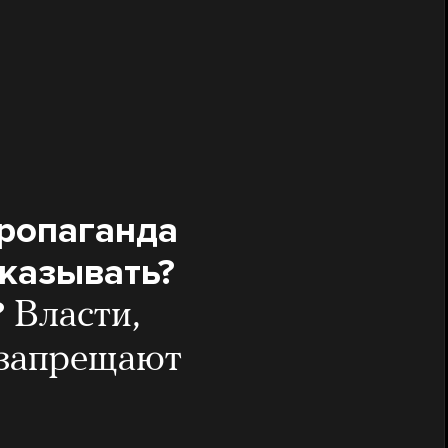
пропаганда
аказывать?
?
Власти,
у запрещают