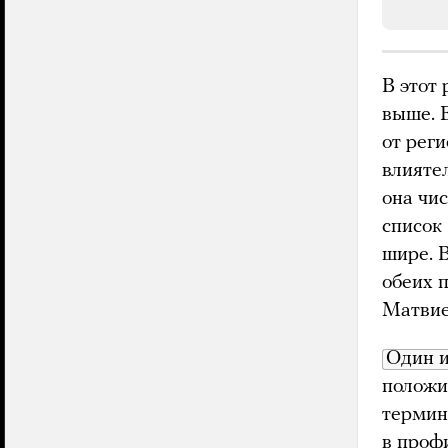
В этот 
выше. 
от рег
влияте
она чис
список
шире. 
обеих 
Матвие
Один и
положи
термин
в проф