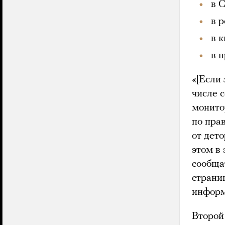
в 
в 
в к
в 
«[Если 
числе 
монито
по пра
от дет
этом в
сообща
страни
информ
Второй