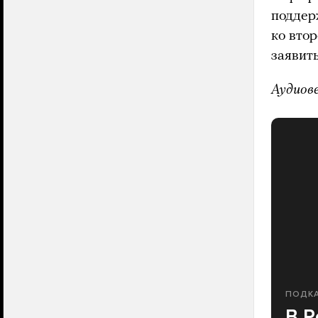
поддер
ко вто
заявить
Аудиов
ПОДК
В Р