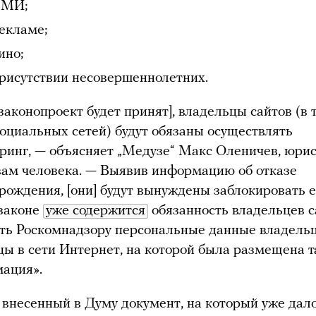
СМИ;
рекламе;
ино;
присутствии несовершеннолетних.
законопроект будет принят], владельцы сайтов (в 
социальных сетей) будут обязаны осуществлять
ринг, — объясняет „Медузе“ Макс Оленичев, юри
вам человека. — Выявив информацию об отказе
орождения, [они] будут вынуждены заблокировать е
 законе
уже содержится
обязанность владельцев с
ть Роскомнадзору персональные данные владель
цы в сети Интернет, на которой была размещена т
ация».
 внесенный в Думу документ, на который уже дал