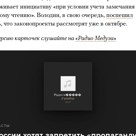
живает инициативу «при условии учета замечания
рому чтению». Володин, в свою очередь,
поспешил
, что законопроекты рассмотрят уже в октябре.
ерсию карточек слушайте на
«Радио Медуза»
АСТЫ
оссии хотят запретить «пропаганд