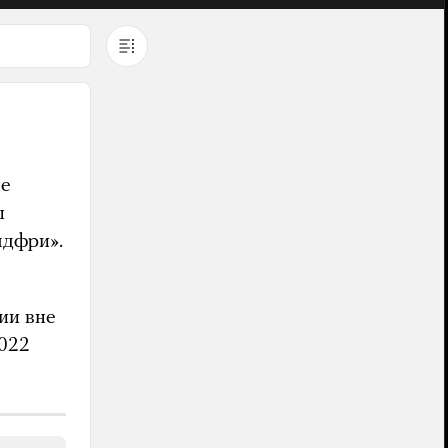
ые
ы
лдфри».
ии вне
2022