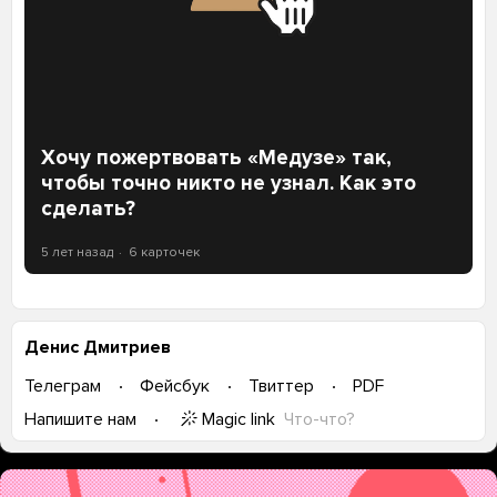
Хочу пожертвовать «Медузе» так,
чтобы точно никто не узнал. Как это
сделать?
5 лет назад
6 карточек
Денис Дмитриев
Телеграм
Фейсбук
Твиттер
PDF
Magic link
Что-что?
Напишите нам