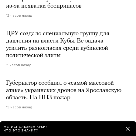
из-за нехватки боеприпасов
12 часов назад
ЦРУ создало специальную группу для
давления на власти Кубы. Ее задача —
усилить разногласия среди кубинской
политической элиты
11 часов назад
Губернатор сообщил о «самой массовой
атаке» украинских дронов на Ярославскую
область. На НПЗ пожар
13 часов назад
Джанни Инфантино останется главой ФИФА.
МЫ ИСПОЛЬЗУЕМ КУКИ!
ЧТО ЭТО ЗНАЧИТ?
Он извинился за планы продать долю