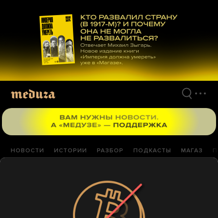
Перейти
к
материалам
НОВОСТИ
ИСТОРИИ
РАЗБОР
ПОДКАСТЫ
МАГАЗ
П