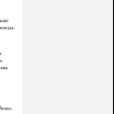
льше
ревода.
.
а
»;
уммы
Memo.