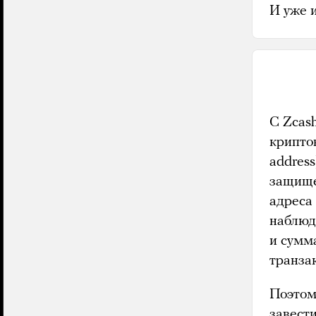
И уже 
C Zcash
крипто
address
защище
адреса
наблюд
и сумм
транза
Поэтом
завест