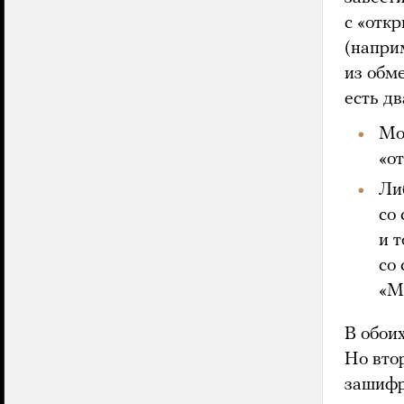
с «отк
(напри
из обм
есть дв
Мо
«о
Ли
со
и 
со
«М
В обоих
Но вто
зашифр