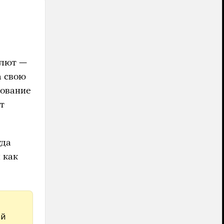
алют —
а свою
рование
т
гда
 как
ой