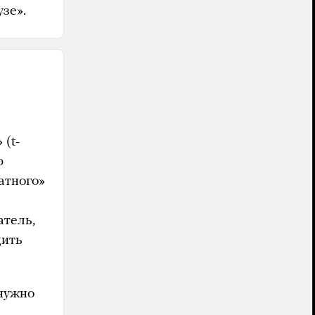
зе».
(t-
ю
атного»
атель,
дить
нужно