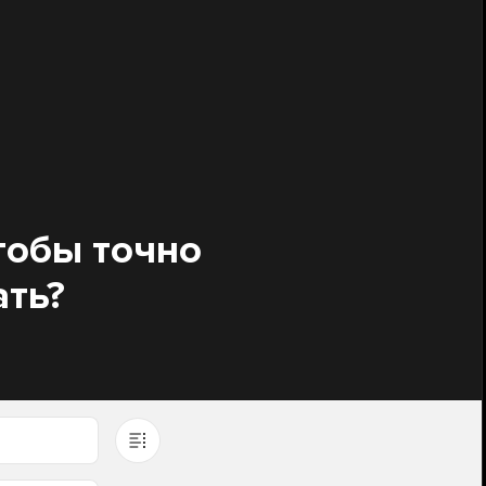
тобы точно
ать?