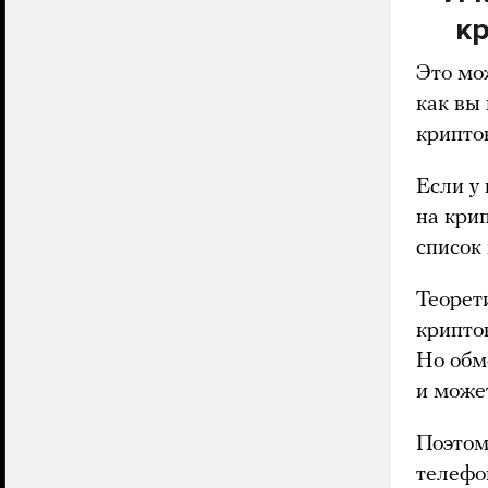
к
Это мож
как вы 
крипто
Если у
на кри
список
Теорет
крипто
Но обм
и може
Поэтом
телефо