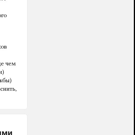
ого
ков
де чем
и)
ужбы)
снить,
ыми