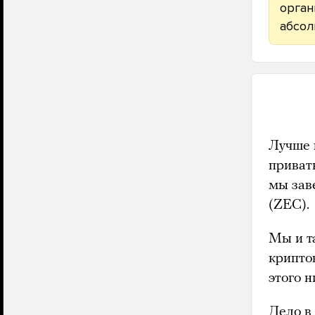
орган
абсол
Лучше 
приват
мы зав
(ZEC).
Мы и т
крипто
этого 
Дело в