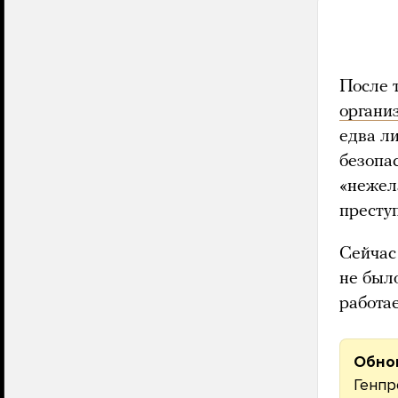
После 
органи
едва ли
безопа
«нежел
престу
Сейчас 
не было
работае
Обно
Генпр