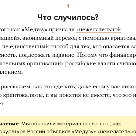
1
Что случилось?
того как «Медузу» признали
«нежелательной
зацией»
, анонимный перевод с помощью криптов
 не единственный способ для тех, кто опасается з
сность,
поддержать
издание. Потому что финанси
ательных организаций» российские власти считаю
плением.
расскажем, как это сделать, даже если у вас нико
 криптовалюты, и вы понятия не имеете, что это и
т.
вление
. Мы обновили материал после того, как
окуратура России объявила «Медузу» «нежелательн