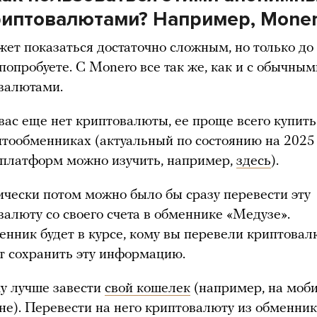
риптовалютами? Например, Moner
ет показаться достаточно сложным, но только до 
попробуете. С Monero все так же, как и с обычным
валютами.
 вас еще нет криптовалюты, ее проще всего купить
птообменниках (актуальный по состоянию на 2025
 платформ можно изучить, например,
здесь
).
ически потом можно было бы сразу перевести эту
валюту со своего счета в обменнике «Медузе».
енник будет в курсе, кому вы перевели криптовал
т сохранить эту информацию.
у лучше завести
свой кошелек
(например, на моб
не). Перевести на него криптовалюту из обменник