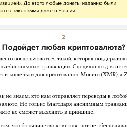
изацией». До этого любые донаты изданию были
ютно законными даже в России.
2
Подойдет любая криптовалюта?
всего воспользоваться такой, которая поддержива
ные/анонимные транзакции. Специально для этог
ели кошельки для криптовалют Monero (XMR) и Z
ак не знаем, кто нам отправляет переводы в любо
валюте. Но только благодаря анонимным транзак
никто не сможет выяснить в принципе.
 том, что большинство криптовалют не обеспечив