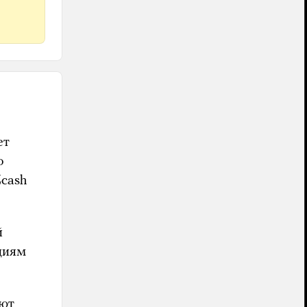
ет
о
cash
й
циям
ают