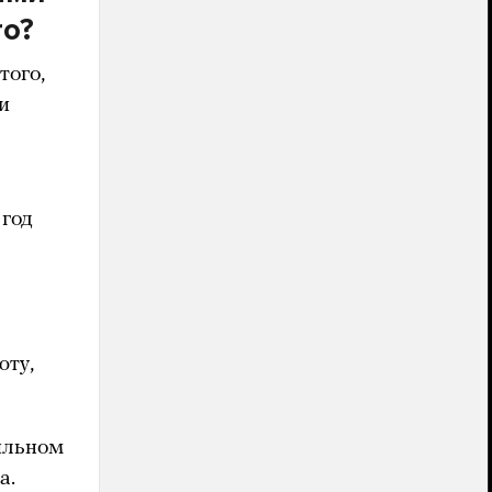
o?
того,
и
 год
юту,
ильном
а.