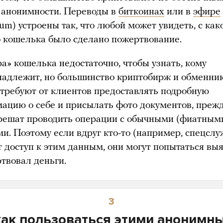
 анонимности. Переводы в
биткоинах
или в
эфире
um) устроены так, что любой может увидеть, с как
 кошелька было сделано пожертвование.
а» кошелька недостаточно, чтобы узнать, кому
надлежит, но большинство криптобирж и обменни
 требуют от клиентов предоставлять подробную
ацию о себе и присылать фото документов, преж
решат проводить операции с обычными (фиатным
ми. Поэтому если вдруг кто-то (например, спецсл
т доступ к этим данным, они могут попытаться выя
ртвовал деньги.
3
как пользоваться этими анонимн