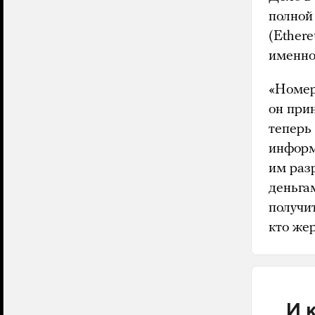
полной
(Ethere
именно
«Номер
он при
теперь
информ
им раз
деньга
получи
кто же
И 