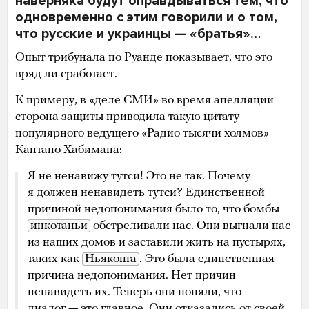
наверняка будут оправдываться тем, что
одновременно с этим говорили и о том,
что русские и украинцы — «братья»…
Опыт трибунала по Руанде показывает, что это
вряд ли сработает.
К примеру, в «деле СМИ» во время апелляции
сторона защиты
приводила
такую цитату
популярного ведущего «Радио тысячи холмов»
Кантано Хабимана:
Я не ненавижу тутси! Это не так. Почему
я должен ненавидеть тутси? Единственной
причиной недопонимания было то, что бомбы
инкотаньи
обстреливали нас. Они выгнали нас
из наших домов и заставили жить на пустырях,
таких как
Ньяконга
. Это была единственная
причина недопонимания. Нет причин
ненавидеть их. Теперь они поняли, что
диалог — это главное. Они отказались от своей