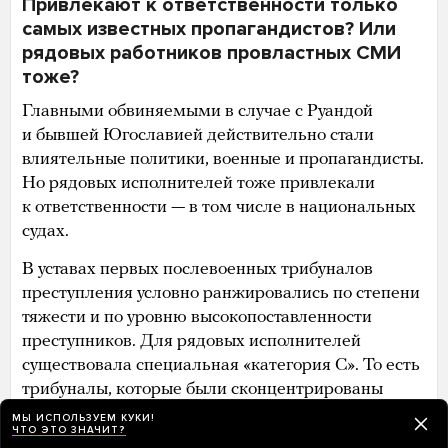
Привлекают к ответственности только
самых известных пропагандистов? Или
рядовых работников провластных СМИ
тоже?
Главными обвиняемыми в случае с Руандой
и бывшей Югославией действительно стали
влиятельные политики, военные и пропагандисты.
Но рядовых исполнителей тоже привлекали
к ответственности — в том числе в национальных
судах.
В уставах первых послевоенных трибуналов
преступления условно ранжировались по степени
тяжести и по уровню высокопоставленности
преступников. Для рядовых исполнителей
существовала специальная «категория С». То есть
трибуналы, которые были сконцентрированы
на влиятельных должностных лицах
МЫ ИСПОЛЬЗУЕМ КУКИ!
ЧТО ЭТО ЗНАЧИТ?
и организаторах военных преступлений,