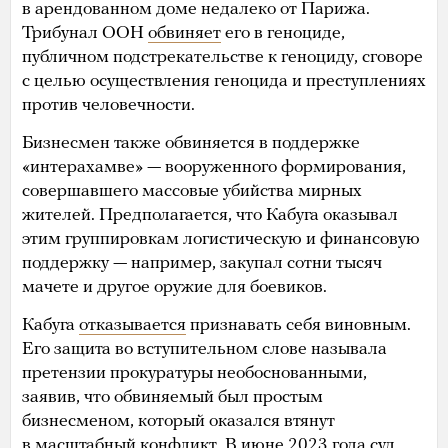
в арендованном доме недалеко от Парижа.
Трибунал ООН
обвиняет
его в геноциде,
публичном подстрекательстве к геноциду, сговоре
с целью осуществления геноцида и преступлениях
против человечности.
Бизнесмен также обвиняется в поддержке
«интерахамве» — вооруженного формирования,
совершавшего массовые убийства мирных
жителей. Предполагается, что Кабуга оказывал
этим группировкам логистическую и финансовую
поддержку — например, закупал сотни тысяч
мачете и другое оружие для боевиков.
Кабуга
отказывается
признавать себя виновным.
Его защита во вступительном слове называла
претензии прокуратуры необоснованными,
заявив, что обвиняемый был простым
бизнесменом, который оказался втянут
в масштабный конфликт. В июне 2023 года суд