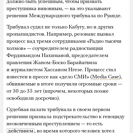
должно быть успешным, чтобы признать
преступника виновным, — на это указывают
решения Международного трибунала по Руанде.
Трибунал судил не только Кабугу, но и других
пропагандистов. Например, резонанс вызвал
процесс над тремя сотрудниками «Радио тысячи
холмов» — соучредителем радиостанции
Фердинандом Нахиманой, председателем
правления Жаном-Боско Барайагвиза
и журналистом Хассаном Нгезе. Процесс стал
известен в прессе как «дело СМИ» (
Media Case
),
обвиняемые в итоге получили огромные сроки —
от 30 до 35 лет (впрочем, некоторых позже
освободили досрочно).
Судебная палата трибунала в своем первом
решении признала подстрекательство к геноциду
неоконченным преступлением — то есть
действием
, во время которого человек хотел