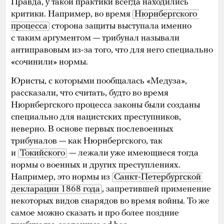
Правда, у такой практики всегда находились
критики. Например, во время
Нюрнбергского 
процесса
сторона защиты выступала именно
с таким аргументом — трибунал называли
антиправовым из-за того, что для него специально
«сочинили» нормы.
Юристы, с которыми пообщалась «Медуза»,
рассказали, что считать, будто во время
Нюрнбергского процесса законы были созданы
специально для нацистских преступников,
неверно. В основе первых послевоенных
трибуналов — как Нюрнбергского, так
и
Токийского
— лежали уже имеющиеся тогда
нормы о военных и других преступлениях.
Например, это нормы из
Санкт-Петербургской 
декларации 1868 года
, запретившей применение
некоторых видов снарядов во время войны. То же
самое можно сказать и про более поздние