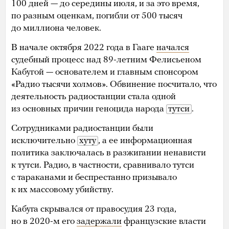
100 дней — до середины июля, и за это время,
по разным оценкам, погибли от 500 тысяч
до миллиона человек.
В начале октября 2022 года в Гааге
начался
судебный процесс над 89-летним Фелисьеном
Кабугой — основателем и главным спонсором
«Радио тысячи холмов». Обвинение посчитало, что
деятельность радиостанции стала одной
из основных причин геноцида народа
тутси
.
Сотрудниками радиостанции были
исключительно
хуту
, а ее информационная
политика заключалась в разжигании ненависти
к тутси. Радио, в частности, сравнивало тутси
с тараканами и беспрестанно призывало
к их массовому убийству.
Кабуга скрывался от правосудия 23 года,
но в 2020-м его
задержали
французские власти