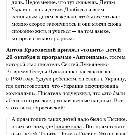
дичь. Недоумение, что тут скажешь. Детям
Украины, как и детям Донбасса и всем
остальным детям, я желаю, чтобы все это как
можно скорее закончилось и они могли снова
спокойно жить и учиться — на том языке,
который считают родным.
Антон Красовский призвал «топить» детей
20 октября в программе «Антонимы»
, гостем
которой стал писатель Сергей Лукьяненко.
Во время беседы Лукьяненко рассказал, как
в 1980 году, будучи ребенком, он ездил в Украину,
где дети говорили, что «Украина оккупирована
москалями». Писатель подчеркнул, что «это были
абсолютно русские, русскоязычные пацаны». Вот
что ответил Красовский:
А прям топить таких детей надо было в Тысине,
прям вот там, где
пливе кача
. Вот прям топить
этих детей. Топить! Прям в Тысине. Это не ваш