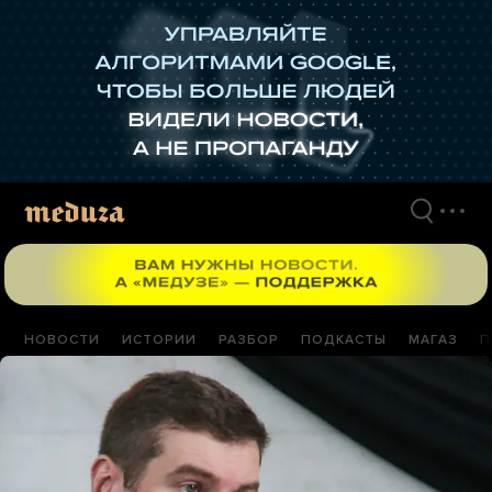
Перейти
к
материалам
НОВОСТИ
ИСТОРИИ
РАЗБОР
ПОДКАСТЫ
МАГАЗ
П