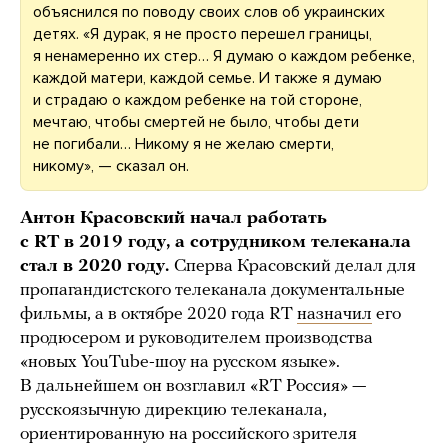
объяснился по поводу своих слов об украинских
детях. «Я дурак, я не просто перешел границы,
я ненамеренно их стер… Я думаю о каждом ребенке,
каждой матери, каждой семье. И также я думаю
и страдаю о каждом ребенке на той стороне,
мечтаю, чтобы смертей не было, чтобы дети
не погибали… Никому я не желаю смерти,
никому», — сказал он.
Антон Красовский начал работать
с RT в 2019 году, а сотрудником телеканала
стал в 2020 году.
Сперва Красовский делал для
пропагандистского телеканала документальные
фильмы, а в октябре 2020 года RT
назначил
его
продюсером и руководителем производства
«новых YouTube-шоу на русском языке».
В дальнейшем он возглавил «RT Россия» —
русскоязычную дирекцию телеканала,
ориентированную на российского зрителя