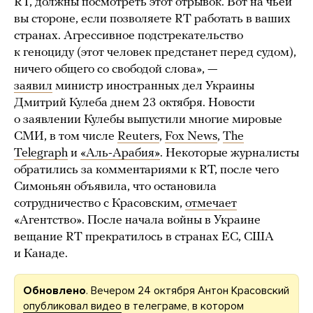
RT, должны посмотреть этот отрывок. Вот на чьей
вы стороне, если позволяете RT работать в ваших
странах. Агрессивное подстрекательство
к геноциду (этот человек предстанет перед судом),
ничего общего со свободой слова», —
заявил
министр иностранных дел Украины
Дмитрий Кулеба днем 23 октября. Новости
о заявлении Кулебы выпустили многие мировые
СМИ, в том числе
Reuters
,
Fox News
,
The
Telegraph
и
«Аль-Арабия»
. Некоторые журналисты
обратились за комментариями к RT, после чего
Симоньян объявила, что остановила
сотрудничество с Красовским,
отмечает
«Агентство». После начала войны в Украине
вещание RT прекратилось в странах ЕС, США
и Канаде.
Обновлено
. Вечером 24 октября Антон Красовский
опубликовал видео
в телеграме, в котором