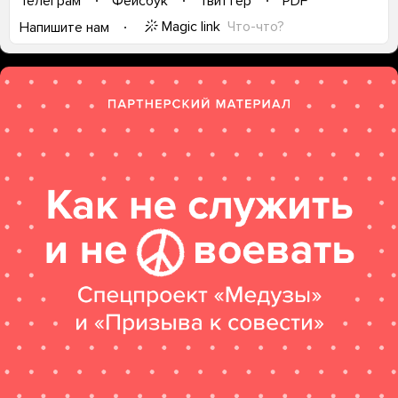
Телеграм
Фейсбук
Твиттер
PDF
Magic link
Что-что?
Напишите нам