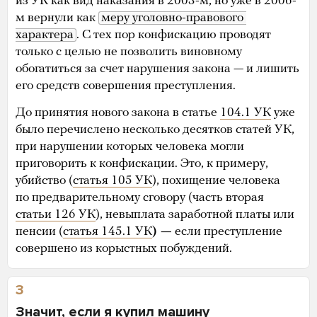
из УК как вид наказания в 2003-м, но уже в 2006-
м вернули как
меру уголовно-правового 
характера
. С тех пор конфискацию проводят
только с целью не позволить виновному
обогатиться за счет нарушения закона — и лишить
его средств совершения преступления.
До принятия нового закона в статье
104.1 УК
уже
было перечислено несколько десятков статей УК,
при нарушении которых человека могли
приговорить к конфискации. Это, к примеру,
убийство (
статья 105 УК
), похищение человека
по предварительному сговору (часть вторая
статьи 126 УК
), невыплата заработной платы или
пенсии (
статья 145.1 УК
) —
если преступление
совершено из корыстных побуждений.
3
Значит, если я купил машину