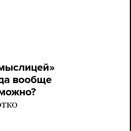
смыслицей»
уда вообще
зможно?
отко