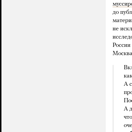
муссир
до пуб
матери
не иск
исслед
России
Москва
Вк
ка
А 
про
По
А 
чт
оч