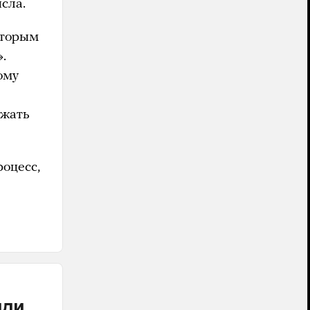
сла.
которым
.
ому
ижать
оцесс,
или