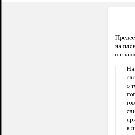
Предсе
на пле
о план
На
сл
о 
по
гов
сн
пр
в 