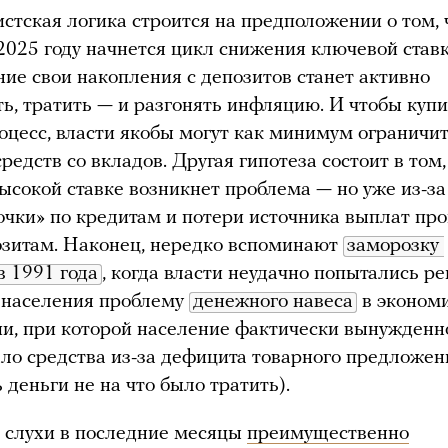
стская логика строится на предположении о том, 
 2025 году начнется цикл снижения ключевой ставк
ние свои накопления с депозитов станет активно
ть, тратить — и разгонять инфляцию. И чтобы куп
роцесс, власти якобы могут как минимум ограничи
редств со вкладов. Другая гипотеза состоит в том,
ысокой ставке возникнет проблема — но уже из-за
очки» по кредитам и потери источника выплат пр
озитам. Наконец, нередко вспоминают
заморозку 
в 1991 года
, когда власти неудачно попытались р
т населения проблему
денежного навеса
в эконом
ии, при которой население фактически вынужденн
ало средства из-за дефицита товарного предложен
ь деньги не на что было тратить).
и слухи в последние месяцы
преимущественно