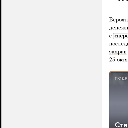
Вероят
денежн
с
«пер
послед
задрав
25 октя
ПОДР
Ста