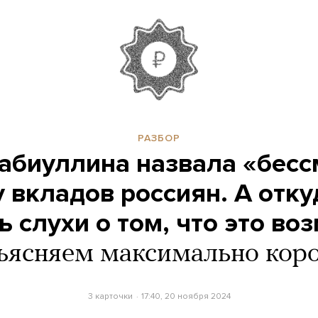
РАЗБОР
абиуллина назвала «бес
 вкладов россиян. А отк
ь слухи о том, что это во
ясняем максимально кор
3 карточки
17:40, 20 ноября 2024