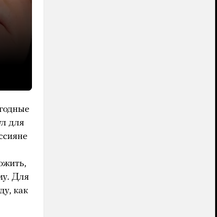
ыгодные
ул для
ссияне
ожить,
му. Для
у, как