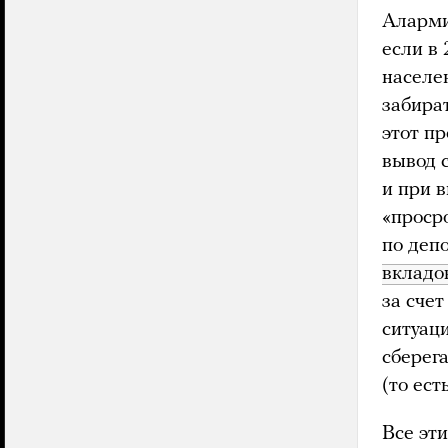
Аларми
если в
населе
забира
этот п
вывод с
и при в
«проср
по деп
вкладо
за сче
ситуац
сберег
(то ест
Все эт