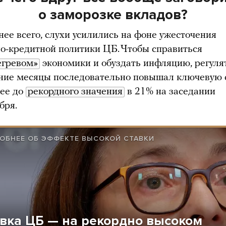
о заморозке вкладов?
нее всего, слухи усилились на фоне ужесточения
о-кредитной политики ЦБ. Чтобы справиться
егревом»
экономики и обуздать инфляцию, регуля
ние месяцы последовательно повышал ключевую с
ее до
рекордного значения
в 21% на заседании
бря.
ОБНЕЕ ОБ ЭФФЕКТЕ ВЫСОКОЙ СТАВКИ
вка ЦБ — на рекордно высоком