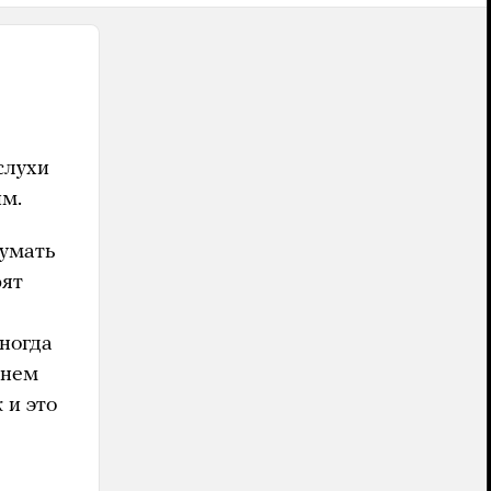
слухи
им.
думать
рят
ногда
чнем
 и это