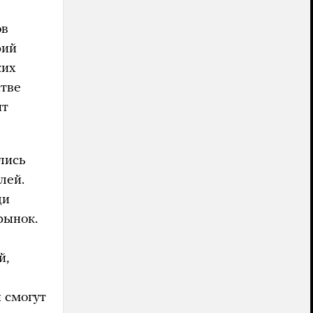
ов
рий
ких
стве
ит
лись
лей.
ди
рынок.
й,
 смогут