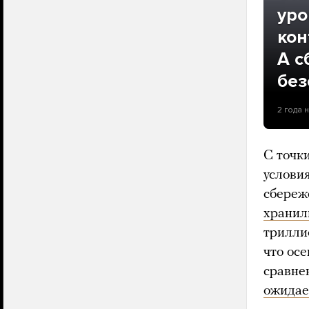
уро
кон
А с
без
2 года 
С точк
условия
сбереж
хранил
трилли
что ос
сравне
ожидае