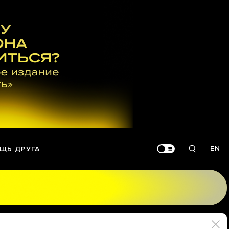
EN
ЩЬ ДРУГА