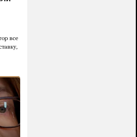
тор все
тавку,