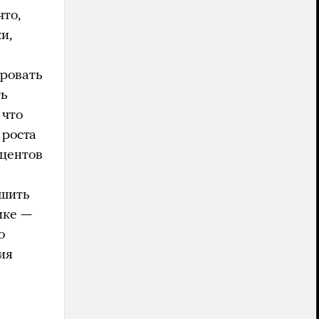
что,
и,
ировать
ть
 что
 роста
оцентов
ешить
ике —
о
ия