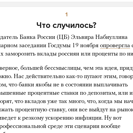
1
Что случилось?
датель Банка России (ЦБ) Эльвира Набиуллина
нарном заседании Госдумы 19 ноября
опровергла
ах заморозить вклады россиян или проценты по н
верное, большей бессмыслицы, чем эта идея, при
ожно. Нас действительно как-то пугают этим, гово
том, что банки якобы не в состоянии выплачивать
вышенные процентные ставки по депозитам, или и
орят, что вкладов уже так много, что, когда мы на
ижать процентную ставку, они все выйдут на рынок
иведет к резкому ускорению инфляции. Ну вот
профессиональной среде эти сценарии вообще