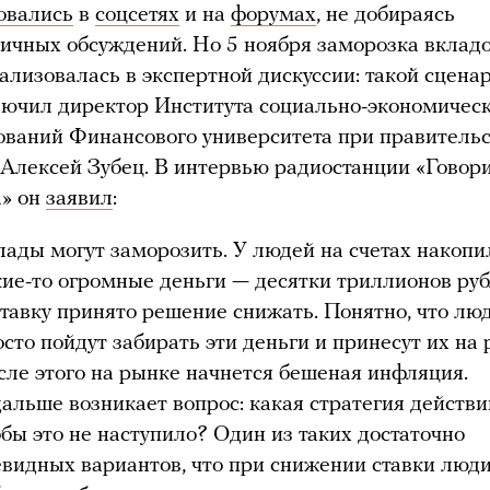
овались
в
соцсетях
и на
форумах
, не добираясь
личных обсуждений. Но 5 ноября заморозка вклад
ализовалась в экспертной дискуссии: такой сцена
лючил директор Института социально-экономичес
ований Финансового университета при правитель
 Алексей Зубец. В интервью радиостанции «Говор
» он
заявил
:
лады могут заморозить. У людей на счетах накопи
кие-то огромные деньги — десятки триллионов руб
ставку принято решение снижать. Понятно, что лю
сто пойдут забирать эти деньги и принесут их на 
сле этого на рынке начнется бешеная инфляция.
дальше возникает вопрос: какая стратегия действи
обы это не наступило? Один из таких достаточно
евидных вариантов, что при снижении ставки люди