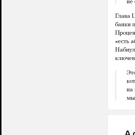
не
Глава
банки 
Процен
«есть 
Набиул
ключев
Эт
ко
на
мы
А 