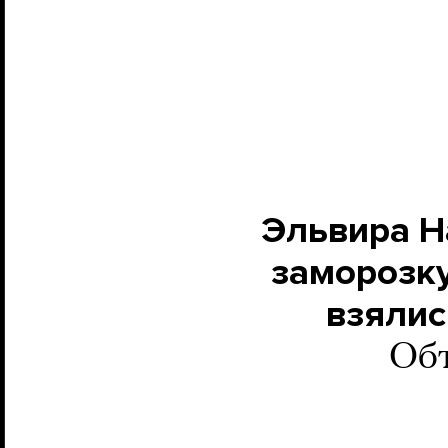
Эльвира Н
заморозку
взялис
Объ