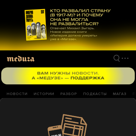
Перейти
к
материалам
НОВОСТИ
ИСТОРИИ
РАЗБОР
ПОДКАСТЫ
МАГАЗ
П