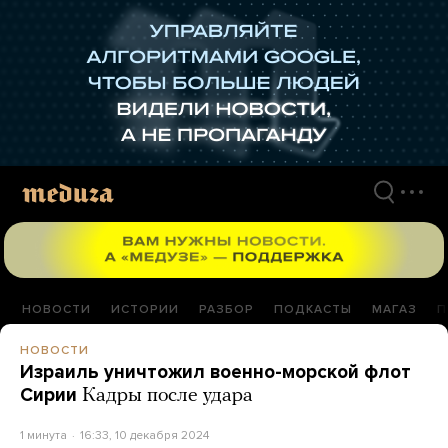
Перейти
к
материалам
НОВОСТИ
ИСТОРИИ
РАЗБОР
ПОДКАСТЫ
МАГАЗ
П
НОВОСТИ
Израиль уничтожил военно-морской флот
Сирии
Кадры после удара
1 минута
16:33, 10 декабря 2024