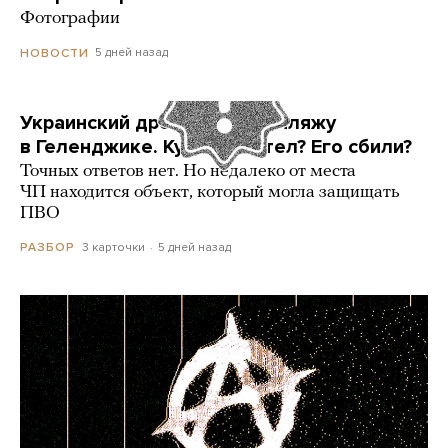
Фотографии
5 дней назад
НОВОСТИ
Украинский дрон попал по пляжу
в Геленджике. Куда он летел? Его сбили?
Точных ответов нет. Но недалеко от места
ЧП находится объект, который могла защищать
ПВО
3 карточки
5 дней назад
РАЗБОР