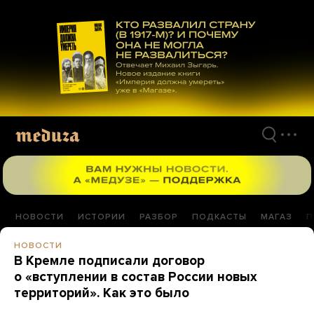
Перейти
к
материалам
НОВОСТИ
ИСТОРИИ
РАЗБОР
ПОДКАСТЫ
МАГАЗ
П
НОВОСТИ
В Кремле подписали договор
о «вступлении в состав России новых
территорий». Как это было