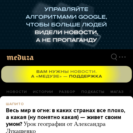
Перейти
к
материалам
НОВОСТИ
ИСТОРИИ
РАЗБОР
ПОДКАСТЫ
МАГАЗ
П
ШАПИТО
Весь мир в огне: в каких странах все плохо,
а какая (ну понятно какая) — живет своим
умом?
Урок географии от Александра
Лукашенко