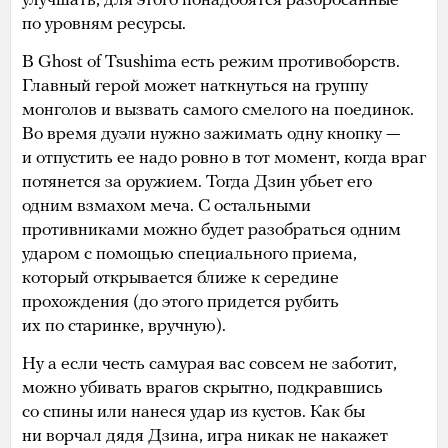
улучшать, для этого понадобятся разбросанные
по уровням ресурсы.
В Ghost of Tsushima есть режим противоборств.
Главный герой может наткнуться на группу
монголов и вызвать самого смелого на поединок.
Во время дуэли нужно зажимать одну кнопку —
и отпустить ее надо ровно в тот момент, когда враг
потянется за оружием. Тогда Дзин убьет его
одним взмахом меча. С остальными
противниками можно будет разобраться одним
ударом с помощью специального приема,
который открывается ближе к середине
прохождения (до этого придется рубить
их по старинке, вручную).
Ну а если честь самурая вас совсем не заботит,
можно убивать врагов скрытно, подкравшись
со спины или нанеся удар из кустов. Как бы
ни ворчал дядя Дзина, игра никак не накажет