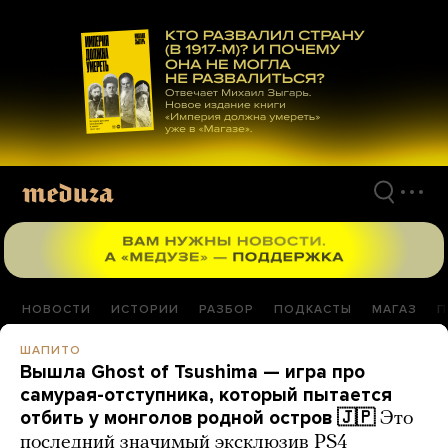
Перейти
к
материалам
НОВОСТИ
ИСТОРИИ
РАЗБОР
ПОДКАСТЫ
МАГАЗ
П
ШАПИТО
Вышла Ghost of Tsushima — игра про
самурая-отступника, который пытается
отбить у монголов родной остров 🇯🇵
Это
последний значимый эксклюзив PS4