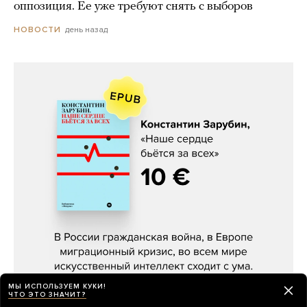
оппозиция. Ее уже требуют снять с выборов
день назад
НОВОСТИ
Константин Зарубин, «Наше сердце
бьётся за всех»
МЫ ИСПОЛЬЗУЕМ КУКИ!
ЧТО ЭТО ЗНАЧИТ?