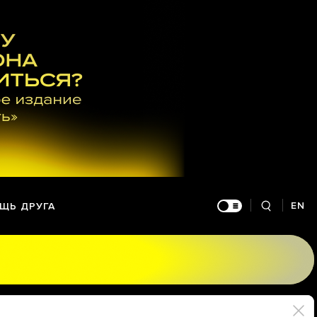
EN
ЩЬ ДРУГА