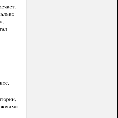
мечает,
мально
к,
тал
ное,
итории,
орючими