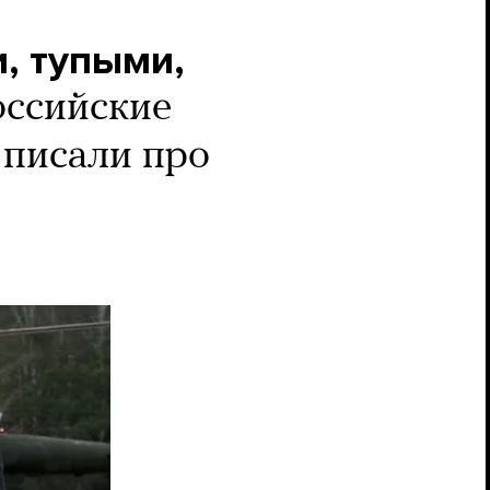
, тупыми,
оссийские
 писали про