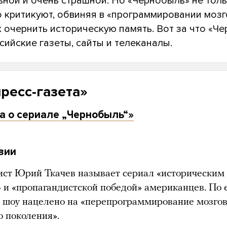
ной и очень страшной. Но «Чернобыль» не толь
о критикуют, обвиняя в «программировании мозг
 очернить историческую память. Вот за что «Ч
сийские газеты, сайты и телеканалы.
ресс-газета»
а о сериале „Чернобыль“»
зии
ст Юрий Ткачев называет сериал «историческим
 и «пропагандистской победой» американцев. По 
 шоу нацелено на «перепрограммирование мозго
о поколения».