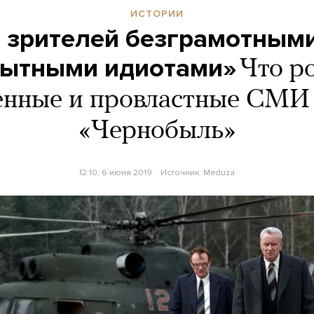
ИСТОРИИ
 зрителей безграмотными
ытными идиотами»
Что р
енные и провластные СМИ
«Чернобыль»
12:10, 6 июня 2019
Источник:
Meduza