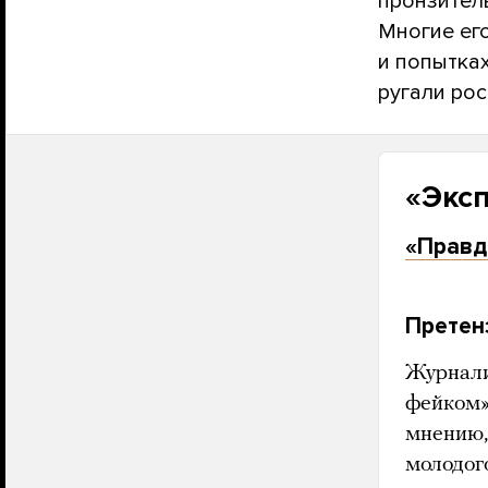
пронзитель
Многие ег
и попытках
ругали рос
«Эксп
«Правд
Претен
Журнали
фейком»
мнению,
молодог