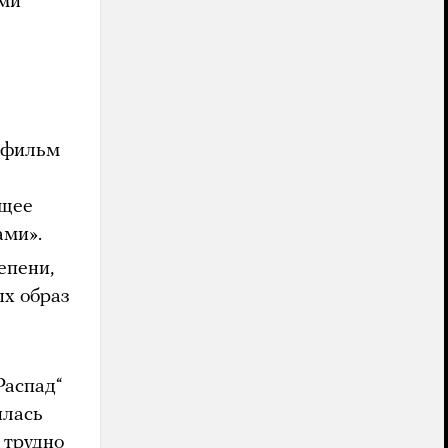
ими
 фильм
ющее
ами».
епени,
ых образ
Распад“
илась
 трудно