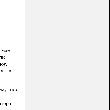
в мае
тве
оу,
ачали.
ему тоже
втора