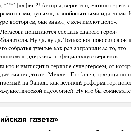
, ***** [нафиг]?! Авторы, вероятно, считают зрите
грамотными, тупыми, нелюбопытными идиотами. И
уре восторгов, они знают, с кем имеют дело».
 Легасова попытаются сделать эдакого героя-
блачителя. Ну да, ну да. Только вот повесился он 
его собратья-ученые как раз затравили за то, что
слишком поддерживал официальную версию».
и кто и выглядит в сериале супергероем, от котор
одит сияние, то это Михаил Горбачев, традиционно
итаемый на Западе как великий реформатор, пок
оммунистической идеологией. Ну кто бы сомневалс
ийская газета»