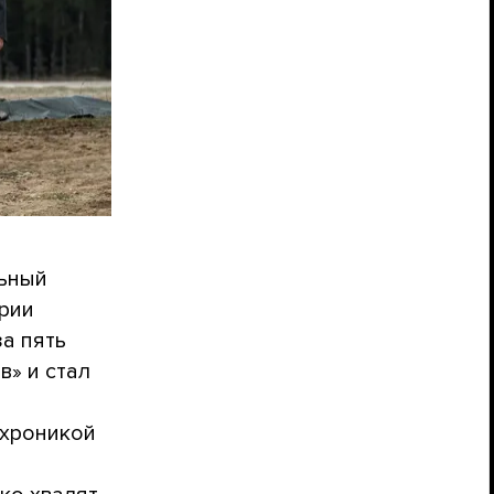
льный
рии
за пять
в» и стал
хроникой