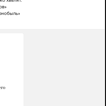
ко хвалят.
ов»
ернобыль»
его
в