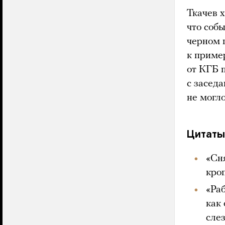
Ткачев 
что соб
черном ц
к пример
от КГБ п
с засед
не могл
Цитаты
«Сн
кро
«Ра
как
сле