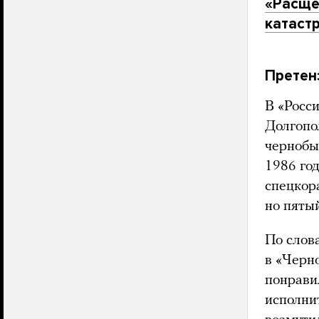
«Расще
катастр
Претен
В «Росс
Долгопо
чернобы
1986 год
спецкор
но пятый
По слова
в «Черн
понрави
исполни