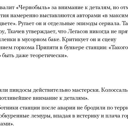
хвалит «Чернобыль» за внимание к деталям, но от
ытия намеренно выставляются авторами «в макси
вете». Ругает он и отдельные эпизоды сериала. Та
у, Ткачев утверждает, что Легасов никогда не пря
ленки в мусорном баке. Критикует он и сцену
анием горкома Припяти в бункере станции: «Такого
о быть даже теоретически».
яли пиндосы действительно мастерски. Колоссаль
потливейшее внимание к деталям».
ботники станции после аварии не бродили по терр
 обкуренные лемуры, впадая в истерику и плача г
зами».