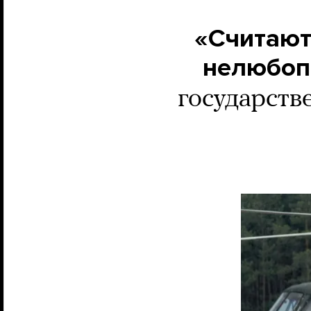
«Считают
нелюбоп
государств