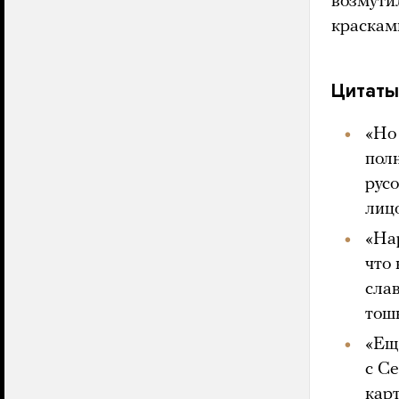
возмути
краскам
Цитаты
«Но
пол
русо
лиц
«На
что
сла
тош
«Ещ
с С
кар