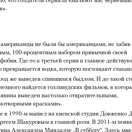
ло, что создатели сериала «малюют нас чернейш
и».
 американцы не были бы американцами, не забив
ным, 100-процентным набором привычной своей
фобии. Где-то к третьей серии в главное действу
о превращается водка, которую поглощают стакан
род же выведен спившимся быдлом. И до такой ст
 немного найдется голливудских фильмов, в котор
вянина выведен настолько отвратительными,
нотворными красками».
е в 1990-м вышел на киевской студии Довженко „
ергеем Шакуровым в главной роли. В 2011-м появ
тина Александра Миндадзе „В субботу“. Здесь мне