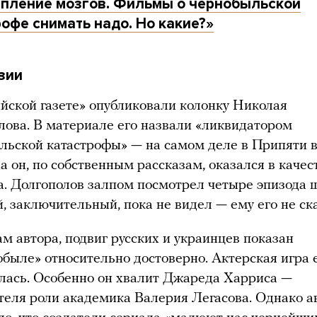
пление мозгов. Фильмы о чернобыльской
офе снимать надо. Но какие?»
зии
ийской газете» опубликовали колонку Николая
лова. В материале его назвали «ликвидатором
льской катастрофы» — на самом деле в Припяти 
а он, по собственным рассказам, оказался в качес
а. Долгополов залпом посмотрел четыре эпизода ш
, заключительный, пока не видел — ему его не ск
м автора, подвиг русских и украинцев показан
обыле» относительно достоверно. Актерская игра 
лась. Особенно он хвалит Джареда Харриса —
теля роли академика Валерия Легасова. Однако а