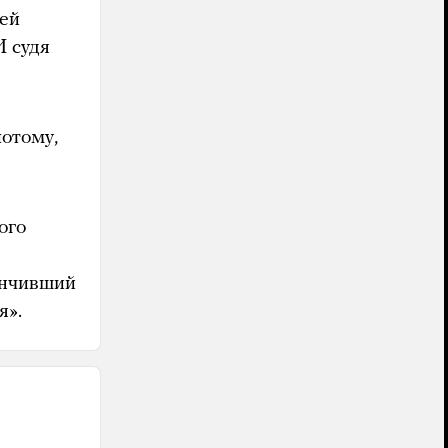
лей
 судя
потому,
ого
ончивший
я».