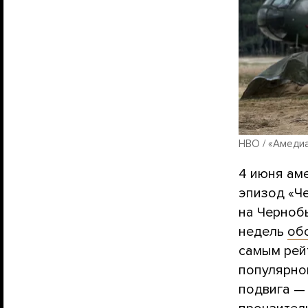
HBO / «Амеди
4 июня ам
эпизод «Ч
на Чернобы
недель
об
самым рей
популярно
подвига — 