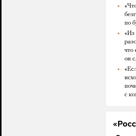
«Что
без
по б
«Из
разо
что 
он 
«Есл
исх
поч
с к
«Росс