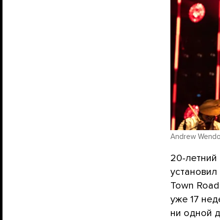
Andrew Wendows
20-летний 
установил 
Town Road»
уже 17 нед
ни одной 