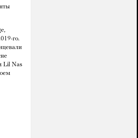
енты
e,
019-го.
анцевали
сне
 Lil Nas
воем