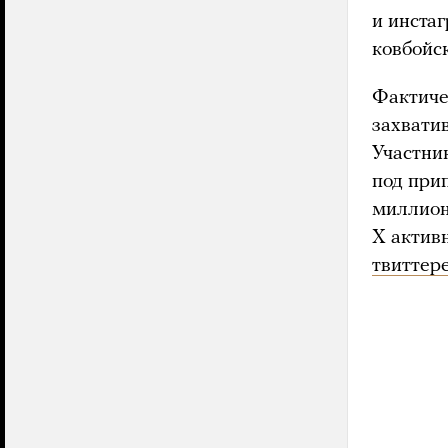
и инста
ковбойск
Фактиче
захвати
Участни
под прип
миллион
X актив
твиттер