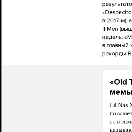
результато
«Despacit
в 2017-м),
II Men (вы
недель. «М
в главный
рекорды Bi
«Old 
мемы 
Lil Nas 
но заме
ее в са
называю