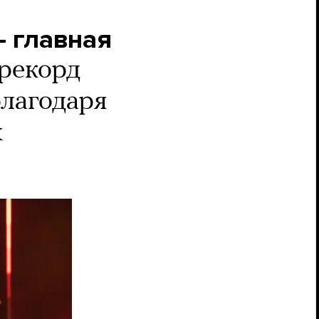
— главная
 рекорд
благодаря
k