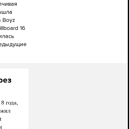
ипчивая
вышла
а Boyz
llboard 16
илась
предыдущие
рез
8 года,
ожил
й
и