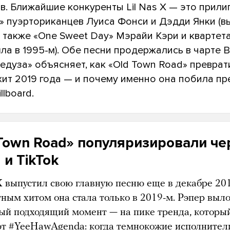
в. Ближайшие конкуренты Lil Nas X — это прил
o» пуэрториканцев Луиса Фонси и Дэдди Янки (
 а также «One Sweet Day» Мэрайи Кэри и квартет
шла в 1995-м). Обе песни продержались в чарте Bi
едуза» объясняет, как «Old Town Road» преврат
 хит 2019 года — и почему именно она побила 
llboard.
Town Road» популяризировали че
и TikTok
X выпустил свою главную песню еще в декабре 201
тным хитом она стала только в 2019-м. Рэпер выл
мый подходящий момент — на пике тренда, которы
т #YeeHawAgenda: когда темнокожие исполнител