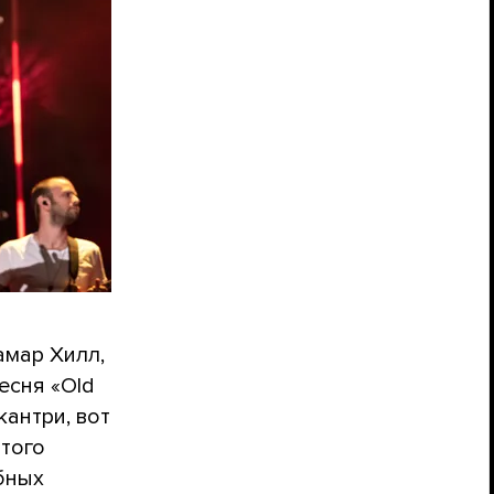
амар Хилл,
есня «Old
кантри, вот
этого
бных