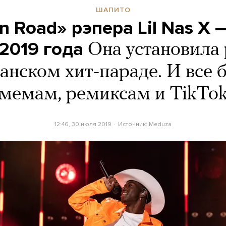
ШАПИТО
n Road» рэпера Lil Nas X 
2019 года
Она установила
анском хит-параде. И все 
мемам, ремиксам и TikTo
12:46, 30 июля 2019
Источник:
Meduza