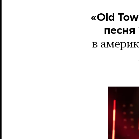
«Old Tow
песня 
в америк