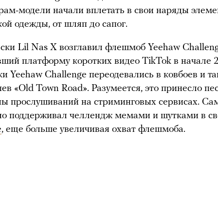
грам-модели начали вплетать в свои наряды элем
ой одежды, от шляп до сапог.
ски Lil Nas X возглавил флешмоб Yeehaw Challeng
вший платформу коротких видео TikTok в начале 2
ки Yeehaw Challenge переодевались в ковбоев и т
ев «Old Town Road». Разумеется, это принесло пе
ы прослушиваний на стриминговых сервисах. Сам
но поддерживал челлендж мемами и шутками в с
е
, еще больше увеличивая охват флешмоба.