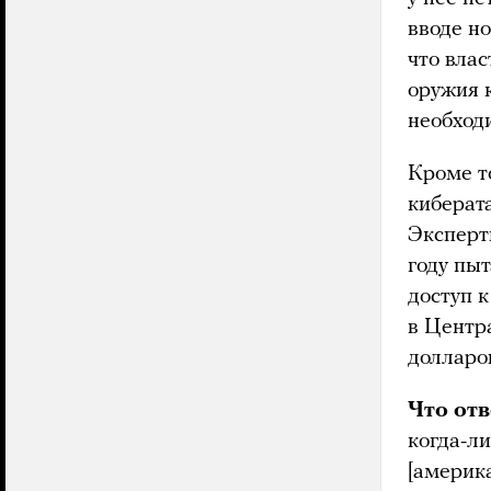
вводе но
что влас
оружия к
необход
Кроме т
киберат
Эксперт
году пы
доступ 
в Центр
долларо
Что от
когда-л
[америк