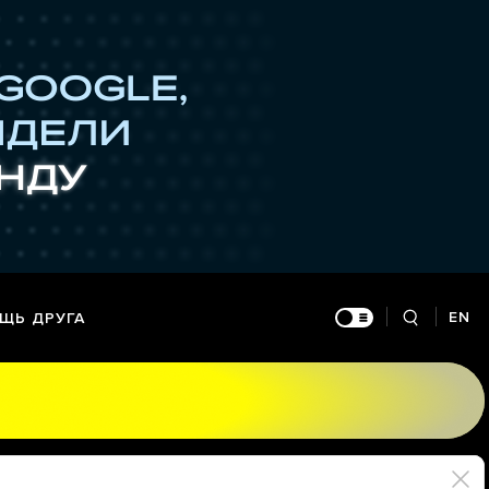
EN
ЩЬ ДРУГА