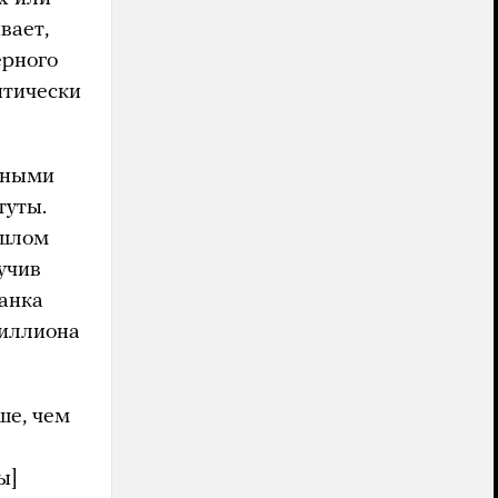
вает,
ерного
итически
вными
туты.
ошлом
учив
банка
миллиона
ше, чем
ы]