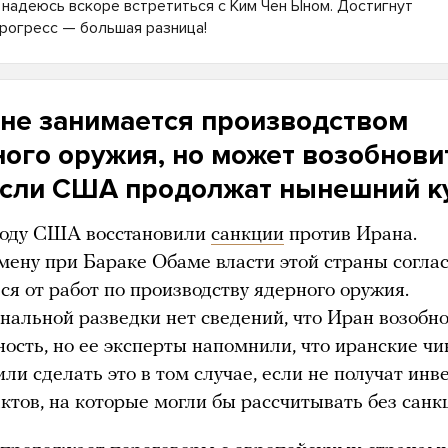
Я надеюсь вскоре встретиться с Ким Чен Ыном. Достигнут
рогресс — большая разница!
не занимается производством
ого оружия, но может возобнови
 если США продолжат нынешний к
году США восстановили
санкции
против Ирана.
тмену при Бараке Обаме власти этой страны согла
ся от работ по производству ядерного оружия.
нальной разведки нет сведений, что Иран возобно
ность, но ее эксперты напомнили, что иранские ч
ли сделать это в том случае, если не получат инв
ктов, на которые могли бы рассчитывать без санк