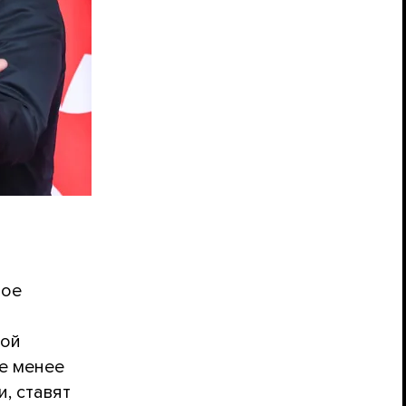
рое
вой
не менее
, ставят