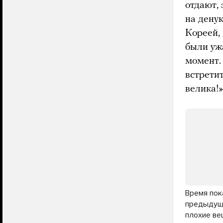
отдают,
на дену
Кореей,
были уж
момент.
встрети
велика!»
Время пок
предыдуще
плохие ве