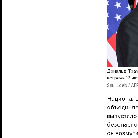
Дональд Трам
встречи 12 ию
Saul Loeb / AFP
Националь
объединяе
выпустило
безопаснос
он возмути