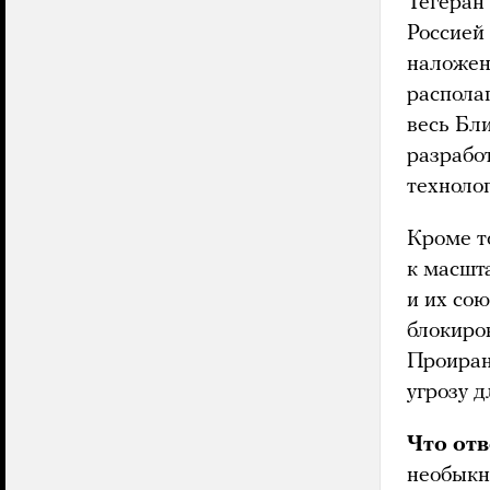
Тегеран
Россией 
наложен
располаг
весь Бл
разрабо
технолог
Кроме т
к масшт
и их со
блокиров
Проиран
угрозу 
Что от
необыкн