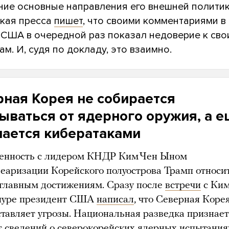
ние основные направления его внешней политик
кая пресса
пишет
, что своими комментариями в
 США в очередной раз показал недоверие к сво
м. И, судя по докладу, это взаимно.
ная Корея не собирается
ываться от ядерного оружия, а 
мается кибератаками
енность с лидером КНДР Ким Чен Ыном
леаризации Корейского полуострова Трамп относи
 главным достижениям. Сразу после
встречи
с Ки
пуре президент США
написал
, что Северная Коре
ставляет угрозы. Национальная разведка признает,
ет сведений о северокорейских ядерных испытания