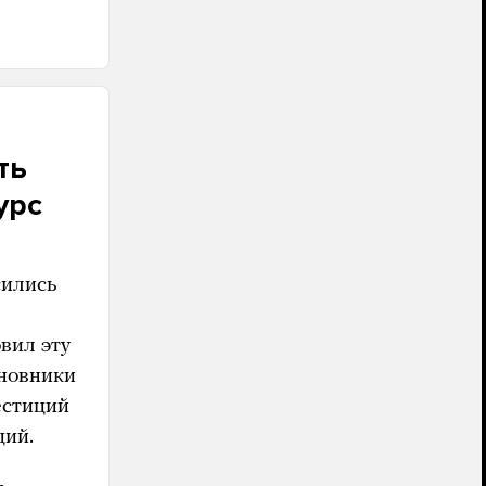
ть
урс
сились
вил эту
иновники
естиций
ций.