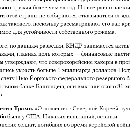
вого оружия более чем за год. Но все равно настаи
ти этой страны не собираются отказываться от яд
ак такового, поскольку рассматривают его как кр
имое для устойчивости собственного режима.
ого, по данным разведки, КНДР занимается акти
аками, главная цель которых — финансовые инсти
ы утверждают, что северокорейские хакеры в пр
тались украсть больше 1 миллиарда долларов. Пол
к счету Нью-Йоркского федерального резервного 
альном банке Бангладеш, они выкрали около 81 
в.
ветил Трамп.
«Отношения с Северной Кореей луч
ибо были у США. Никаких испытаний, останки
анских солдат, погибших во время корейской войн