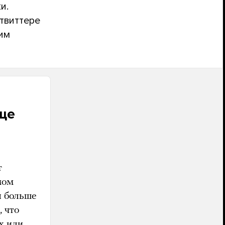
и.
 твиттере
им
еще
т
мом
я больше
 что
х или