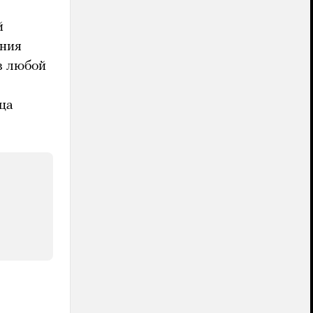
й
ения
в любой
ца