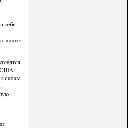
,
в себя
логичные
отовятся
я США
по силам
.
ьшую
ит