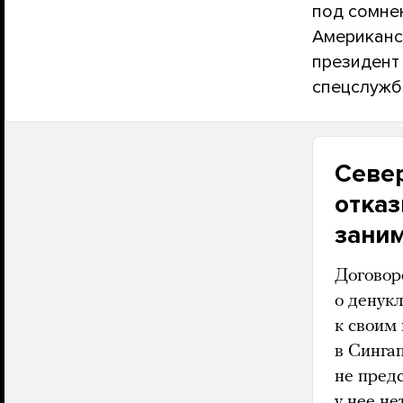
под сомне
Американс
президент
спецслужба
Север
отказ
зани
Договор
о денук
к своим
в Синга
не пред
у нее н