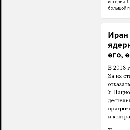
история. 
большой п
Иран 
ядерн
его,
В 2018 
За их о
отказать
У Нацио
деятель
пригрози
и контра