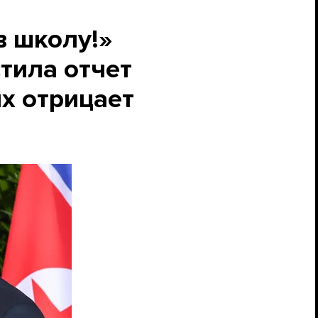
в школу!»
тила отчет
их отрицает