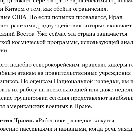
 продолжает переговоры с европейскими странами
и Китаем о том, как обойти ограничения,
ные США. Но если попытки провалятся, Иран
ает ракетами, радиус действия которых включает 
ижний Восток. Уже сейчас эта страна занимается
ткой космической программы, использующей ана
ии.
ого, подобно северокорейским, иранские хакеры г
абным атакам на правительственные учреждени
юзников. По оценкам Национальной разведки, им 
ать их работу на несколько дней или даже недель
ские группировки сегодня представляют наибол
для американских военных в Ираке.
ветил Трамп.
«Работники разведки кажутся
овенно пассивными и наивными, когда речь заход