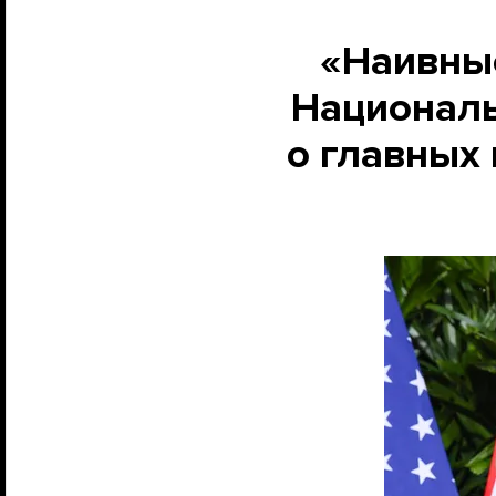
«Наивные
Националь
о главных 