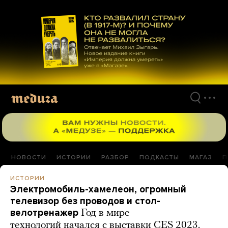
Перейти
к
материалам
НОВОСТИ
ИСТОРИИ
РАЗБОР
ПОДКАСТЫ
МАГАЗ
П
ИСТОРИИ
Электромобиль-хамелеон, огромный
телевизор без проводов и стол-
велотренажер
Год в мире
технологий начался с выставки CES 2023.