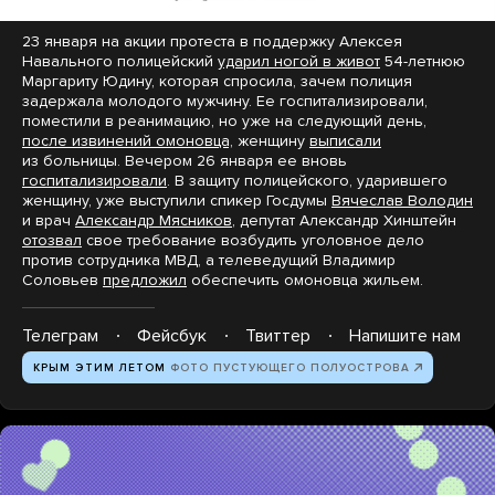
23 января на акции протеста в поддержку Алексея
Навального полицейский
ударил ногой в живот
54-летнюю
Маргариту Юдину, которая спросила, зачем полиция
задержала молодого мужчину. Ее госпитализировали,
поместили в реанимацию, но уже на следующий день,
после извинений омоновца,
женщину
выписали
из больницы. Вечером 26 января ее вновь
госпитализировали
. В защиту полицейского, ударившего
женщину, уже выступили спикер Госдумы
Вячеслав Володин
и врач
Александр Мясников
, депутат Александр Хинштейн
отозвал
свое требование возбудить уголовное дело
против сотрудника МВД, а телеведущий Владимир
Соловьев
предложил
обеспечить омоновца жильем.
Телеграм
Фейсбук
Твиттер
Напишите нам
КРЫМ ЭТИМ ЛЕТОМ
ФОТО ПУСТУЮЩЕГО ПОЛУОСТРОВА