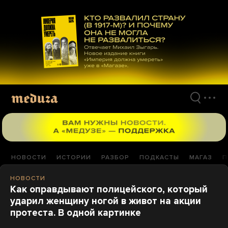
Перейти
к
материалам
НОВОСТИ
ИСТОРИИ
РАЗБОР
ПОДКАСТЫ
МАГАЗ
П
НОВОСТИ
Как оправдывают полицейского, который
ударил женщину ногой в живот на акции
протеста. В одной картинке