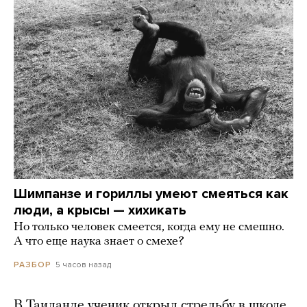
Шимпанзе и гориллы умеют смеяться как
люди, а крысы — хихикать
Но только человек смеется, когда ему не смешно.
А что еще наука знает о смехе?
5 часов назад
РАЗБОР
В Таиланде ученик открыл стрельбу в школе