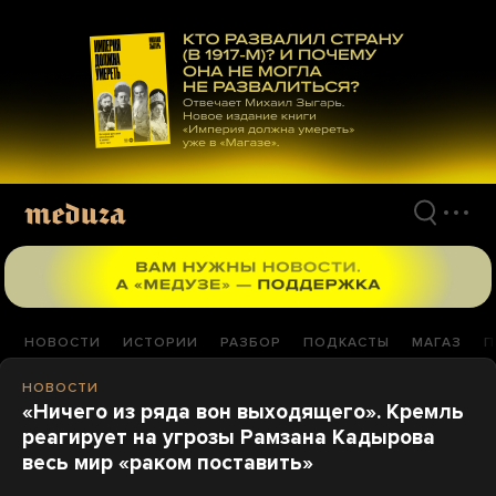
Перейти
к
материалам
НОВОСТИ
ИСТОРИИ
РАЗБОР
ПОДКАСТЫ
МАГАЗ
П
НОВОСТИ
«Ничего из ряда вон выходящего». Кремль
реагирует на угрозы Рамзана Кадырова
весь мир «раком поставить»