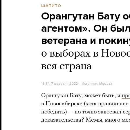
ШАПИТО
Орангутан Бату 
агентом». Он бы
ветерана и поки
о выборах в Ново
вся страна
16:34, 7 февраля 2022
Источник:
Meduza
Орангутан Бату, может быть, и
пр
в Новосибирске (хотя правильнее 
победить) — но точно завоевал се
доказательства? Мемы, много ме