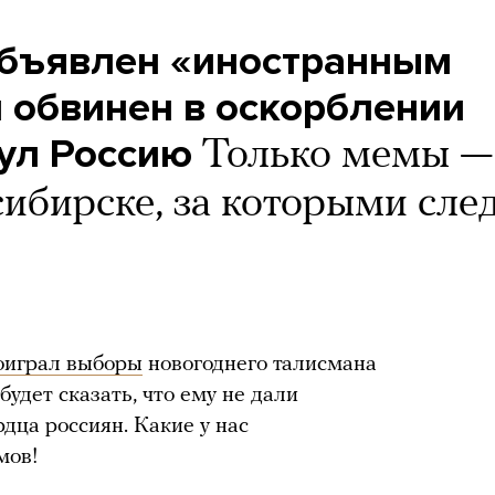
объявлен «иностранным
л обвинен в оскорблении
нул Россию
Только мемы —
сибирске, за которыми сле
оиграл выборы
новогоднего талисмана
будет сказать, что ему не дали
рдца россиян. Какие у нас
мов!