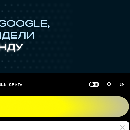
EN
ЩЬ ДРУГА