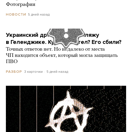
Фотографии
5 дней назад
НОВОСТИ
Украинский дрон попал по пляжу
в Геленджике. Куда он летел? Его сбили?
Точных ответов нет. Но недалеко от места
ЧП находится объект, который могла защищать
ПВО
3 карточки
5 дней назад
РАЗБОР