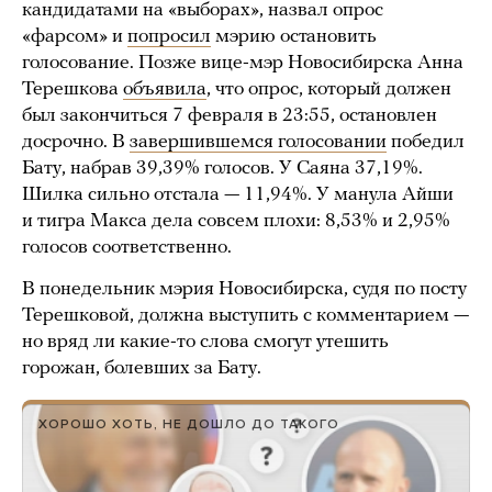
кандидатами на «выборах», назвал опрос
«фарсом» и
попросил
мэрию остановить
голосование. Позже вице-мэр Новосибирска Анна
Терешкова
объявила
, что опрос, который должен
был закончиться 7 февраля в 23:55, остановлен
досрочно. В
завершившемся голосовании
победил
Бату, набрав 39,39% голосов. У Саяна 37,19%.
Шилка сильно отстала — 11,94%. У манула Айши
и тигра Макса дела совсем плохи: 8,53% и 2,95%
голосов соответственно.
В понедельник мэрия Новосибирска, судя по посту
Терешковой, должна выступить с комментарием —
но вряд ли какие-то слова смогут утешить
горожан, болевших за Бату.
ХОРОШО ХОТЬ, НЕ ДОШЛО ДО ТАКОГО