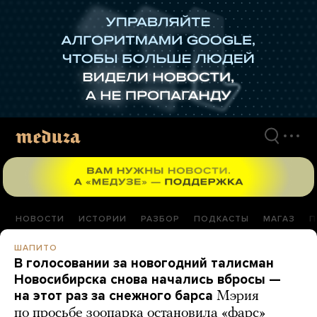
Перейти
к
материалам
НОВОСТИ
ИСТОРИИ
РАЗБОР
ПОДКАСТЫ
МАГАЗ
П
ШАПИТО
В голосовании за новогодний талисман
Новосибирска снова начались вбросы —
на этот раз за снежного барса
Мэрия
по просьбе зоопарка остановила «фарс»