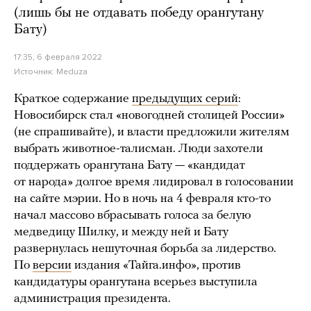
(лишь бы не отдавать победу орангутану
Бату)
17:35, 6 февраля 2022
Источник:
Meduza
Краткое содержание
предыдущих серий
:
Новосибирск стал «новогодней столицей России»
(не спрашивайте), и власти предложили жителям
выбрать животное-талисман. Люди захотели
поддержать орангутана Бату — «кандидат
от народа» долгое время лидировал в голосовании
на сайте мэрии. Но в ночь на 4 февраля кто-то
начал массово вбрасывать голоса за белую
медведицу Шилку, и между ней и Бату
развернулась нешуточная борьба за лидерство.
По
версии
издания «Тайга.инфо», против
кандидатуры орангутана всерьез выступила
администрация президента.