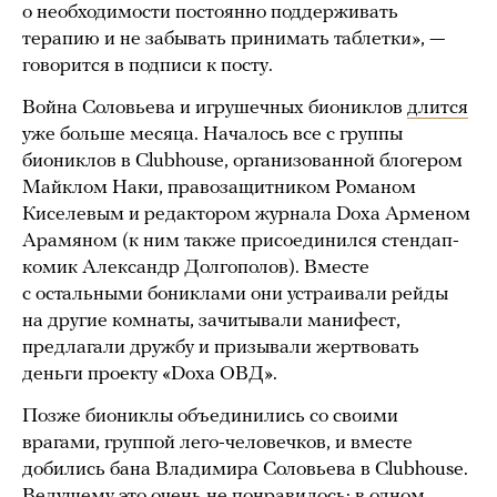
о необходимости постоянно поддерживать
терапию и не забывать принимать таблетки», —
говорится в подписи к посту.
Война Соловьева и игрушечных биониклов
длится
уже больше месяца. Началось все с группы
биониклов в Clubhouse, организованной блогером
Майклом Наки, правозащитником Романом
Киселевым и редактором журнала Doxa Арменом
Арамяном (к ним также присоединился стендап-
комик Александр Долгополов). Вместе
с остальными бониклами они устраивали рейды
на другие комнаты, зачитывали манифест,
предлагали дружбу и призывали жертвовать
деньги проекту «Doxa ОВД».
Позже биониклы объединились со своими
врагами, группой лего-человечков, и вместе
добились бана Владимира Соловьева в Clubhouse.
Ведущему это очень не понравилось: в одном