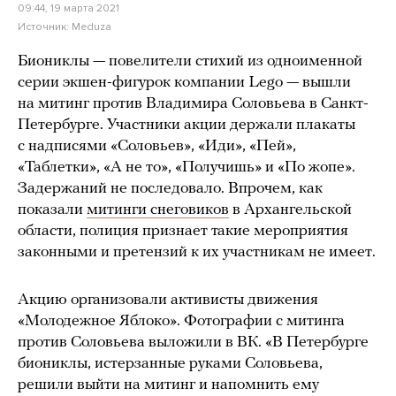
09:44, 19 марта 2021
Источник:
Meduza
Биониклы — повелители стихий из одноименной
серии экшен-фигурок компании Lego — вышли
на митинг против Владимира Соловьева в Санкт-
Петербурге. Участники акции держали плакаты
с надписями «Соловьев», «Иди», «Пей»,
«Таблетки», «А не то», «Получишь» и «По жопе».
Задержаний не последовало. Впрочем, как
показали
митинги снеговиков
в Архангельской
области, полиция признает такие мероприятия
законными и претензий к их участникам не имеет.
Акцию организовали активисты движения
«Молодежное Яблоко». Фотографии с митинга
против Соловьева выложили в ВК. «В Петербурге
биониклы, истерзанные руками Соловьева,
решили выйти на митинг и напомнить ему