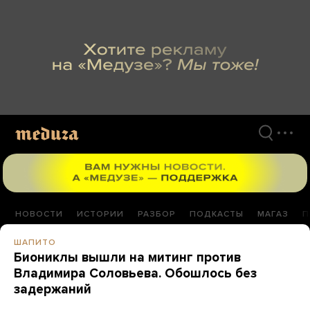
Перейти
к
материалам
НОВОСТИ
ИСТОРИИ
РАЗБОР
ПОДКАСТЫ
МАГАЗ
П
ШАПИТО
Биониклы вышли на митинг против
Владимира Соловьева. Обошлось без
задержаний