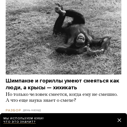
Шимпанзе и гориллы умеют смеяться как
люди, а крысы — хихикать
Но только человек смеется, когда ему не смешно.
А что еще наука знает о смехе?
день назад
РАЗБОР
МЫ ИСПОЛЬЗУЕМ КУКИ!
ЧТО ЭТО ЗНАЧИТ?