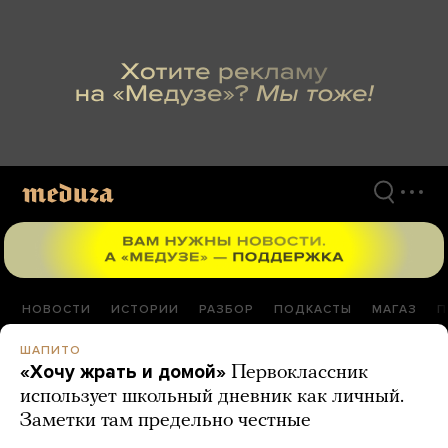
Перейти
к
материалам
НОВОСТИ
ИСТОРИИ
РАЗБОР
ПОДКАСТЫ
МАГАЗ
П
ШАПИТО
«Хочу жрать и домой»
Первоклассник
использует школьный дневник как личный.
Заметки там предельно честные