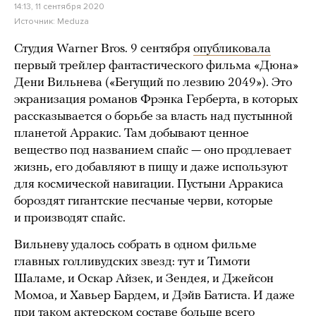
14:13, 11 сентября 2020
Источник:
Meduza
Студия Warner Bros. 9 сентября
опубликовала
первый трейлер фантастического фильма «Дюна»
Дени Вильнева («Бегущий по лезвию 2049»). Это
экранизация романов Фрэнка Герберта, в которых
рассказывается о борьбе за власть над пустынной
планетой Арракис. Там добывают ценное
вещество под названием спайс — оно продлевает
жизнь, его добавляют в пищу и даже используют
для космической навигации. Пустыни Арракиса
бороздят гигантские песчаные черви, которые
и производят спайс.
Вильневу удалось собрать в одном фильме
главных голливудских звезд: тут и Тимоти
Шаламе, и Оскар Айзек, и Зендея, и Джейсон
Момоа, и Хавьер Бардем, и Дэйв Батиста. И даже
при таком актерском составе больше всего