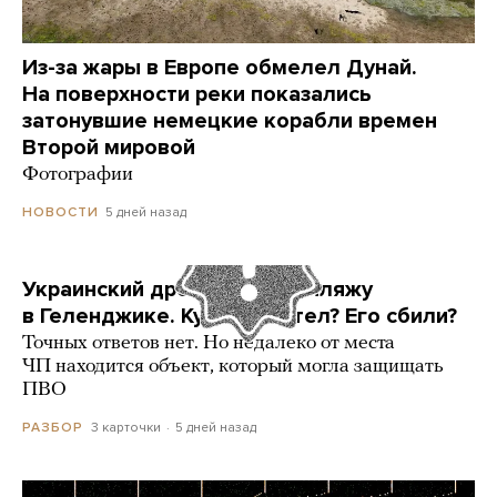
Из-за жары в Европе обмелел Дунай.
На поверхности реки показались
затонувшие немецкие корабли времен
Второй мировой
Фотографии
5 дней назад
НОВОСТИ
Украинский дрон попал по пляжу
в Геленджике. Куда он летел? Его сбили?
Точных ответов нет. Но недалеко от места
ЧП находится объект, который могла защищать
ПВО
3 карточки
5 дней назад
РАЗБОР