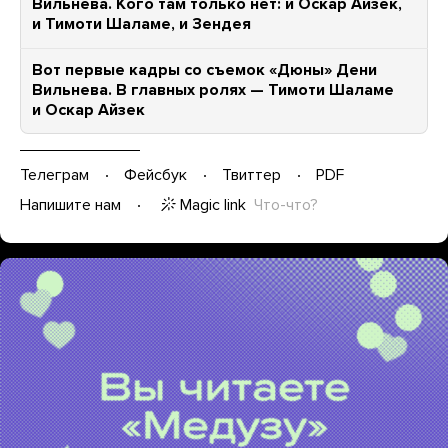
Вильнева. Кого там только нет: и Оскар Айзек,
и Тимоти Шаламе, и Зендея
Вот первые кадры со съемок «Дюны» Дени
Вильнева. В главных ролях — Тимоти Шаламе
и Оскар Айзек
Телеграм
Фейсбук
Твиттер
PDF
Magic link
Что-что?
Напишите нам