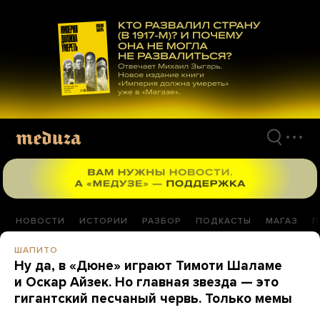
Перейти
к
материалам
НОВОСТИ
ИСТОРИИ
РАЗБОР
ПОДКАСТЫ
МАГАЗ
П
ШАПИТО
Ну да, в «Дюне» играют Тимоти Шаламе
и Оскар Айзек. Но главная звезда — это
гигантский песчаный червь. Только мемы