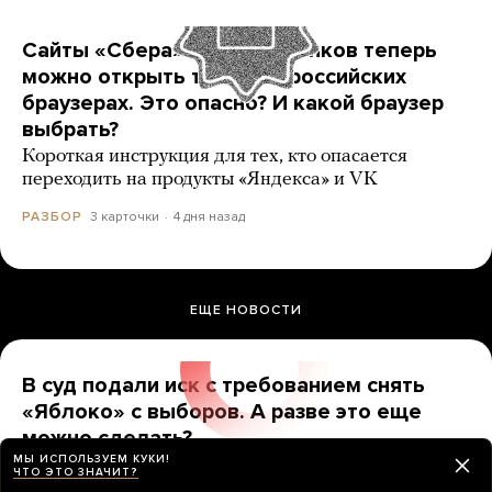
Сайты «Сбера» и других банков теперь
можно открыть только в российских
браузерах. Это опасно? И какой браузер
выбрать?
Короткая инструкция для тех, кто опасается
переходить на продукты «Яндекса» и VK
3 карточки
4 дня назад
РАЗБОР
ЕЩЕ НОВОСТИ
В суд подали иск с требованием снять
«Яблоко» с выборов. А разве это еще
можно сделать?
МЫ ИСПОЛЬЗУЕМ КУКИ!
До какой даты надо продержаться, чтобы партию
ЧТО ЭТО ЗНАЧИТ?
точно допустили?