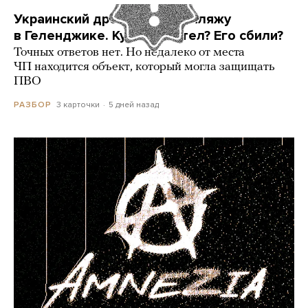
Украинский дрон попал по пляжу
в Геленджике. Куда он летел? Его сбили?
Точных ответов нет. Но недалеко от места
ЧП находится объект, который могла защищать
ПВО
3 карточки
5 дней назад
РАЗБОР