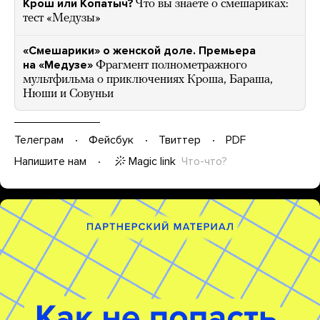
Крош или Копатыч?
Что вы знаете о смешариках:
тест «Медузы»
«Смешарики» о женской доле. Премьера
на «Медузе»
Фрагмент полнометражного
мультфильма о приключениях Кроша, Бараша,
Нюши и Совуньи
Телеграм
Фейсбук
Твиттер
PDF
Magic link
Что-что?
Напишите нам