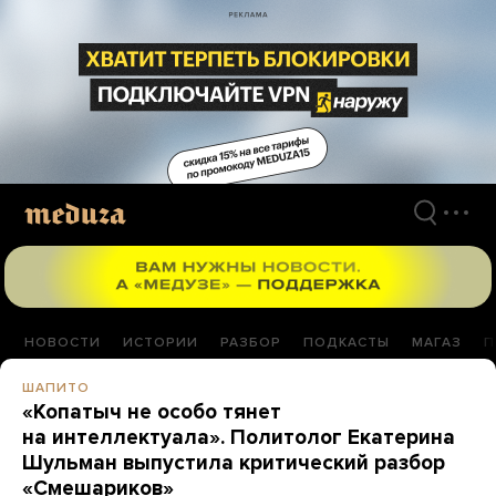
Перейти
к
материалам
НОВОСТИ
ИСТОРИИ
РАЗБОР
ПОДКАСТЫ
МАГАЗ
П
ШАПИТО
«Копатыч не особо тянет
на интеллектуала». Политолог Екатерина
Шульман выпустила критический разбор
«Смешариков»