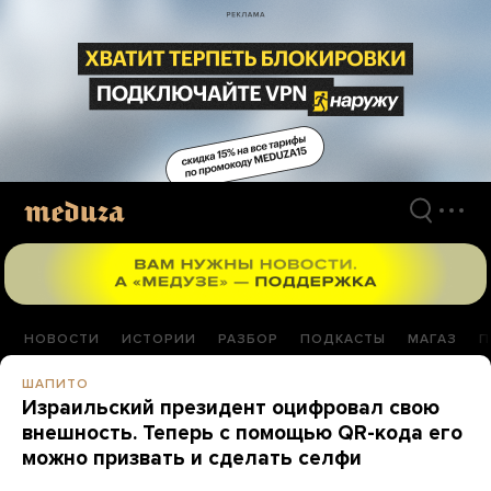
Перейти
к
материалам
НОВОСТИ
ИСТОРИИ
РАЗБОР
ПОДКАСТЫ
МАГАЗ
П
ШАПИТО
Израильский президент оцифровал свою
внешность. Теперь с помощью QR-кода его
можно призвать и сделать селфи