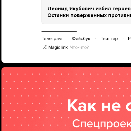
Леонид Якубович избил героев 
Останки поверженных противн
Телеграм
Фейсбук
Твиттер
P
Magic link
Что-что?