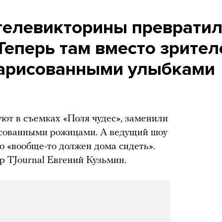
 телевикторины преврати
Теперь там вместо зрител
нарисованными улыбками
уют в съемках «Поля чудес», заменили
исованными рожицами. А ведущий шоу
о «вообще-то должен дома сидеть».
р TJournal Евгений Кузьмин.