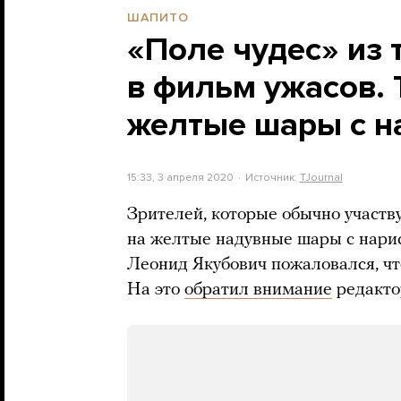
ШАПИТО
«Поле чудес» из
в фильм ужасов. 
желтые шары с 
15:33, 3 апреля 2020
Источник:
TJournal
Зрителей, которые обычно участв
на желтые надувные шары с нар
Леонид Якубович пожаловался, чт
На это
обратил внимание
редакто