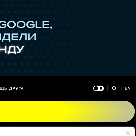
EN
ЩЬ ДРУГА