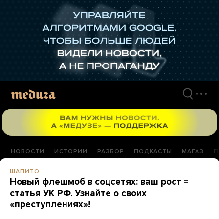
Перейти
к
материалам
НОВОСТИ
ИСТОРИИ
РАЗБОР
ПОДКАСТЫ
МАГАЗ
П
ШАПИТО
Новый флешмоб в соцсетях: ваш рост =
статья УК РФ. Узнайте о своих
«преступлениях»!